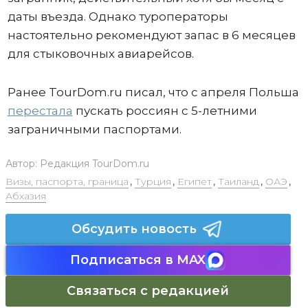
даты въезда. Однако туроператоры
настоятельно рекомендуют запас в 6 месяцев
для стыковочных авиарейсов.
Ранее TourDom.ru писал, что с апреля Польша
перестала
пускать россиян с 5-летними
заграничными паспортами.
Автор:
Редакция TourDom.ru
Визы, паспорта, граница
,
Турция
,
Египет
,
Таиланд
,
ОАЭ
,
Абхазия
Обсудить новость
Подписаться в MAX
Связаться с редакцией