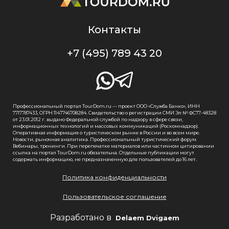
Контакты
+7 (495) 789 43 20
Профессиональный портал TourDom.ru — проект ООО «Служба Банко», ИНН
7717787433, ОГРН 1147746708284. Свидетельство о регистрации СМИ Эл № ФС77-48328
от 23.01.2012 г. выдано Федеральной службой по надзору в сфере связи,
информационных технологий и массовых коммуникаций (Роскомнадзор).
Оперативная информация о туристическом рынке в России и во всем мире.
Новости, рыночная аналитика. Профессиональный туристический форум.
Вебинары, тренинги. При перепечатке материалов или частичном цитировании
ссылка на портал TourDom.ru обязательна. Отдельные публикации могут
содержать информацию, не предназначенную для пользователей до 16 лет.
Политика конфиденциальности
Пользовательское соглашение
Разработано в
Delaem Dvigaem