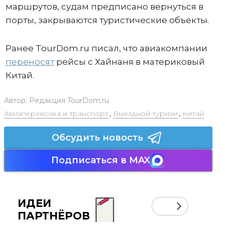
маршрутов, судам предписано вернуться в
порты, закрываются туристические объекты.
Ранее TourDom.ru писал, что авиакомпании
переносят
рейсы с Хайнаня в материковый
Китай.
Автор:
Редакция TourDom.ru
Авиаперевозка и транспорт
,
Выездной туризм
,
Китай
Обсудить новость
Подписаться в MAX
ИДЕИ
ПАРТНЁРОВ