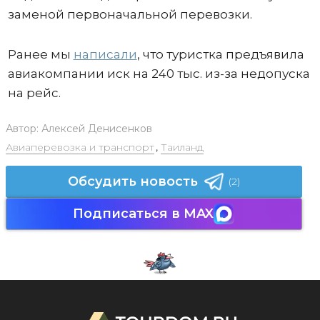
заменой первоначальной перевозки.
Ранее мы
написали
, что туристка предъявила
авиакомпании иск на 240 тыс. из-за недопуска
на рейс.
Автор:
Алексей Денисенков
Авиаперевозка и транспорт
,
Таиланд
Обсудить новость
(2)
Подписаться в MAX