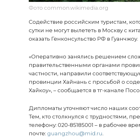
Фото common.wikimedia.org
Содействие российским туристам, кото
сутки не могут вылететь в Москву с к
оказать Генконсульство РФ в Гуанчжоу.
«Оперативно занялись решением сло
правительственными органами провинц
частности, направили соответствующ
провинции Хайнань с просьбой о содей
Хайкоу», – сообщается в тг-канале Пос
Дипломаты уточняют число наших соо
Тем, кто столкнулся с трудностями, пр
телефону: 020-85185001 – в рабочее вре
почте:
guangzhou@mid.ru
.