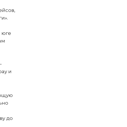
ейсов,
и».
 юге
ам
–
pay и
ающую
ьно
ву до