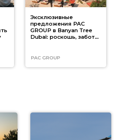
Эксклюзивные
Как п
предложения PAC
насыщ
ть
GROUP в Banyan Tree
Рас-э
у
Dubai: роскошь, забота
о детях и выгода до
45%
PAC GROUP
Русск
A
А