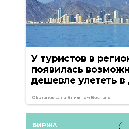
У туристов в регио
появилась возмож
дешевле улететь в
Обстановка на Ближнем Востоке
БИРЖА