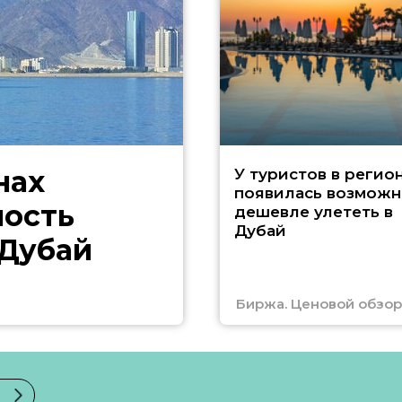
нах
У туристов в регио
появилась возможн
ность
дешевле улететь в
Дубай
 Дубай
Биржа. Ценовой обзор