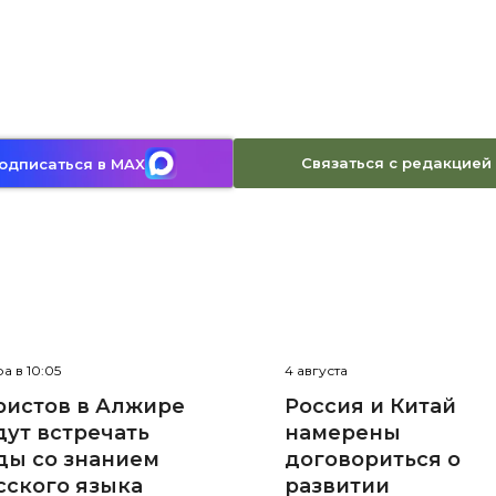
Связаться с редакцией
одписаться в MAX
а в 10:05
4 августа
ристов в Алжире
Россия и Китай
дут встречать
намерены
ды со знанием
договориться о
сского языка
развитии