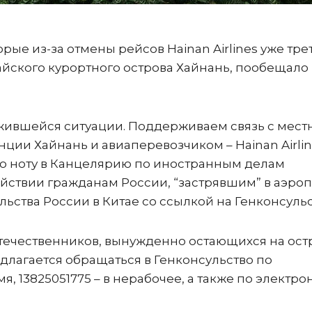
рые из-за отмены рейсов Hainan Airlines уже тре
итайского курортного острова Хайнань, пообещало
жившейся ситуации. Поддерживаем связь с мес
ии Хайнань и авиаперевозчиком – Hainan Airline
ую ноту в Канцелярию по иностранным делам
ствии гражданам России, “застрявшим” в аэропо
ольства России в Китае со ссылкой на Генконсульс
течественников, вынужденно остающихся на ост
едлагается обращаться в Генконсульство по
мя, 13825051775 – в нерабочее, а также по электр