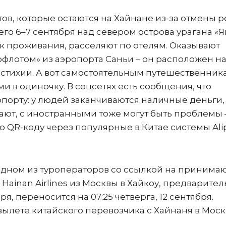
тов, которые остаются на Хайнане из-за отмены р
о 6–7 сентября над севером острова урагана «Яг
ок проживания, расселяют по отелям. Оказывают
офлотом» из аэропорта Саньи – он расположен на
 стихии. А вот самостоятельным путешественник
и в одиночку. В соцсетях есть сообщения, что
опорту: у людей заканчиваются наличные деньги,
ают, с иностранными тоже могут быть проблемы 
о QR-коду через популярные в Китае системы Ali
 одном из туроператоров со ссылкой на приним
ainan Airlines из Москвы в Хайкоу, предварител
ря, переносится на 07:25 четверга, 12 сентября.
лете китайского перевозчика с Хайнаня в Моск