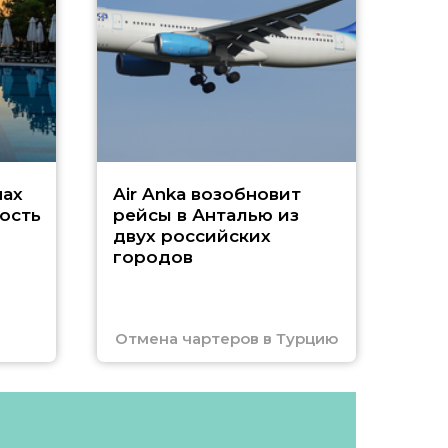
г
Чар
нах
Air Anka возобновит
ость
рейсы в Анталью из
двух российских
городов
Отмена чартеров в Турцию