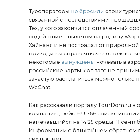
Туроператоры
не бросили
своих турис
связанной с последствиями прошедшег
Тех, у кого закончился оплаченный ср
содействие с вылетом на родину «Аэр
Хайнаня и не пострадал от природной
приходится справляться со сложностям
некоторые
вынуждены
ночевать в аэр
российские карты к оплате не приним
зачастую расплатиться можно только п
WeChat.
Как рассказали порталу TourDom.ru в
компанию, рейс HU 766 авиакомпании H
намечавшийся на 14:25 среды, 11 сентяб
Информации о ближайшем обратном вы
сих пор нет.