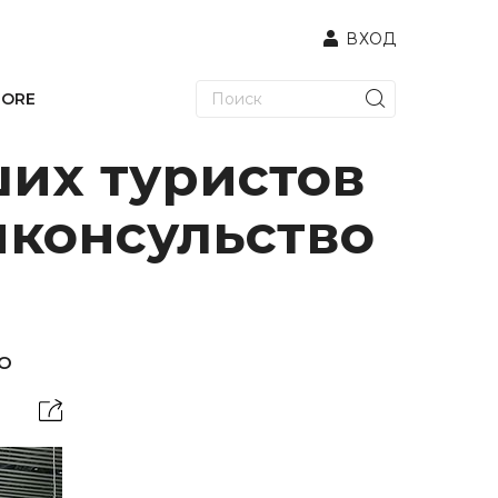
ВХОД
TORE
их туристов
нконсульство
о