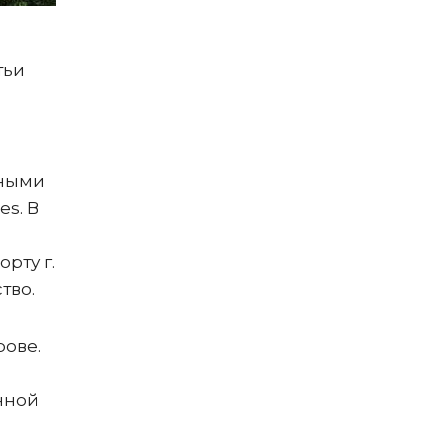
тьи
тными
s. В
рту г.
тво.
рове.
онной