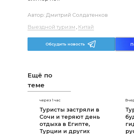
Автор:
Дмитрий Солдатенков
Выездной туризм
Китай
,
Обсудить новость
П
Ещё по
теме
через 1 час
Вчер
Туристы застряли в
Ту
Сочи и теряют день
бу
отдыха в Египте,
ги
Турции и других
ру