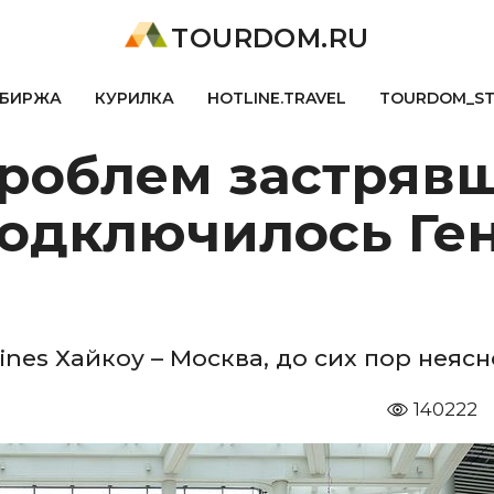
TOURDOM.RU
БИРЖА
КУРИЛКА
HOTLINE.TRAVEL
TOURDOM_S
роблем застрявш
подключилось Ге
ines Хайкоу – Москва, до сих пор неясн
140222