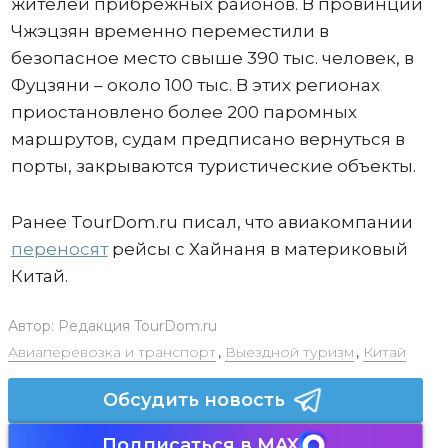
жителей прибрежных районов. В провинции
Чжэцзян временно переместили в
безопасное место свыше 390 тыс. человек, в
Фуцзяни – около 100 тыс. В этих регионах
приостановлено более 200 паромных
маршрутов, судам предписано вернуться в
порты, закрываются туристические объекты.
Ранее TourDom.ru писал, что авиакомпании
переносят
рейсы с Хайнаня в материковый
Китай.
Автор:
Редакция TourDom.ru
Авиаперевозка и транспорт
,
Выездной туризм
,
Китай
Обсудить новость
Подписаться в MAX