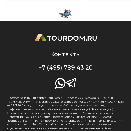
Контакты
+7 (495) 789 43 20
Профессиональный портал TourDom.ru — проект ООО «Служба Банко», ИНН
7717787433, ОГРН 1147746708284. Свидетельство о регистрации СМИ Эл № ФС77-48328
от 23.01.2012 г. выдано Федеральной службой по надзору в сфере связи,
информационных технологий и массовых коммуникаций (Роскомнадзор).
Оперативная информация о туристическом рынке в России и во всем мире.
Новости, рыночная аналитика. Профессиональный туристический форум.
Вебинары, тренинги. При перепечатке материалов или частичном цитировании
ссылка на портал TourDom.ru обязательна. Отдельные публикации могут
содержать информацию, не предназначенную для пользователей до 16 лет.