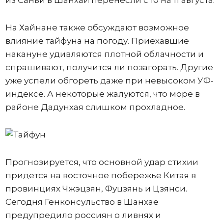
из Саньи в Шанхай перенесли с 10 на 11 августа.
На Хайнане также обсуждают возможное
влияние тайфуна на погоду. Приехавшие
накануне удивляются плотной облачности и
спрашивают, получится ли позагорать. Другие
уже успели обгореть даже при невысоком УФ-
индексе. А некоторые жалуются, что море в
районе Дадунхая слишком прохладное.
Прогнозируется, что основной удар стихии
придется на восточное побережье Китая в
провинциях Чжэцзян, Фуцзянь и Цзянси.
Сегодня Генконсульство в Шанхае
предупредило россиян о ливнях и