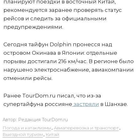
планируют поездки в восточный Китай,
рекомендуется заранее проверять статус
рейсов и следить за официальными
предупреждениями.
Сегодня тайфун Dolphin пронесся над
островом Окинава в Японии: отдельные
порывы достигали 216 км/час. В регионе было
нарушено электроснабжение, авиакомпании
отменили рейсы.
Ранее TourDom.ru писал, что из-за
супертайфуна россияне
застряли
в Шанхае.
Автор:
Редакция TourDom.ru
Погода и катаклизмы
,
Авиаперевозка и транспорт
,
Выездной туризм
,
Китай