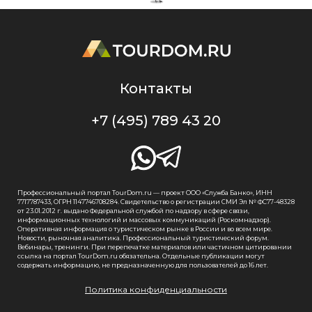
Контакты
+7 (495) 789 43 20
Профессиональный портал TourDom.ru — проект ООО «Служба Банко», ИНН
7717787433, ОГРН 1147746708284. Свидетельство о регистрации СМИ Эл № ФС77-48328
от 23.01.2012 г. выдано Федеральной службой по надзору в сфере связи,
информационных технологий и массовых коммуникаций (Роскомнадзор).
Оперативная информация о туристическом рынке в России и во всем мире.
Новости, рыночная аналитика. Профессиональный туристический форум.
Вебинары, тренинги. При перепечатке материалов или частичном цитировании
ссылка на портал TourDom.ru обязательна. Отдельные публикации могут
содержать информацию, не предназначенную для пользователей до 16 лет.
Политика конфиденциальности