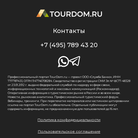
Контакты
+7 (495) 789 43 20
Профессиональный портал TourDom.ru — проект ООО «Служба Банко», ИНН
7717787433, ОГРН 1147746708284. Свидетельство о регистрации СМИ Эл № ФС77-48328
от 23.01.2012 г. выдано Федеральной службой по надзору в сфере связи,
информационных технологий и массовых коммуникаций (Роскомнадзор).
Оперативная информация о туристическом рынке в России и во всем мире.
Новости, рыночная аналитика. Профессиональный туристический форум.
Вебинары, тренинги. При перепечатке материалов или частичном цитировании
ссылка на портал TourDom.ru обязательна. Отдельные публикации могут
содержать информацию, не предназначенную для пользователей до 16 лет.
Политика конфиденциальности
Пользовательское соглашение