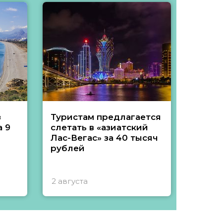
з
Туристам предлагается
Туры 
 9
слетать в «азиатский
подеш
Лас-Вегас» за 40 тысяч
тысяч
рублей
2 августа
1 авгу