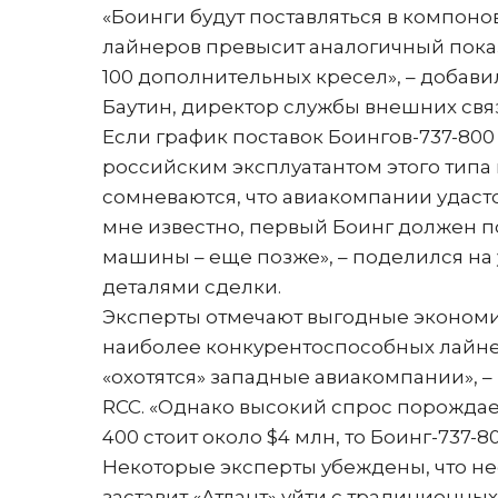
«Боинги будут поставляться в компоно
лайнеров превысит аналогичный показ
100 дополнительных кресел», – добав
Баутин, директор службы внешних свя
Если график поставок Боингов-737-800
российским эксплуатантом этого типа 
сомневаются, что авиакомпании удастс
мне известно, первый Боинг должен по
машины – еще позже», – поделился на
деталями сделки.
Эксперты отмечают выгодные экономич
наиболее конкурентоспособных лайнер
«охотятся» западные авиакомпании», 
RCC. «Однако высокий спрос порождает
400 стоит около $4 млн, то Боинг-737-8
Некоторые эксперты убеждены, что н
заставит «Атлант» уйти с традиционны