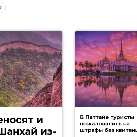
еносят и
В Паттайе туристы
пожаловались на
Шанхай из-
штрафы без квитан