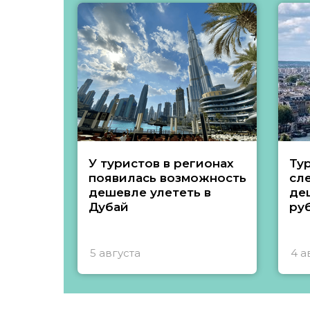
У туристов в регионах
Ту
появилась возможность
сл
дешевле улететь в
де
Дубай
ру
5 августа
4 а