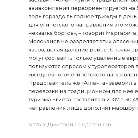
авиакомпания переориентируется на 
ведь гораздо выгоднее трижды в день с
для египетского направления это мож
нехватка бортов», – говорит Маргарит
Молоканов не разделяет этих опасени
часов, делая дальние рейсы. С точки 
могут составить только удаленные ев
пользуются спросом у туроператоров л
«вседневного» египетского направлен
Представитель же «Атланта» заверил в
перевозки на традиционном для нее 
туризма Египта составила в 2007 г. 30
направления лишь дополнят маршрутну
Автор:
Дмитрий Солдатенков