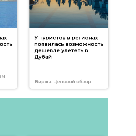
A
нах
У туристов в регионах
ость
появилась возможность
А
дешевле улететь в
Дубай
г
ем
Биржа. Ценовой обзор
Отм