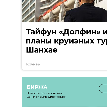
Тайфун «Долфин» 
планы круизных ту
Шанхае
Круизы
БИРЖА
Новости об изменении
цен и спецпредложениях