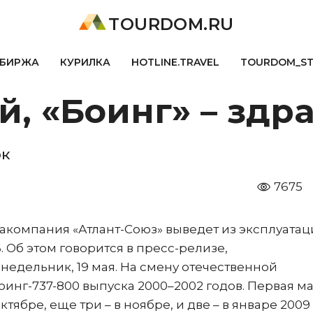
TOURDOM.RU
БИРЖА
КУРИЛКА
HOTLINE.TRAVEL
TOURDOM_S
й, «Боинг» – здр
рк
7675
акомпания «Атлант-Союз» выведет из эксплуатац
 Об этом говорится в пресс-релизе,
едельник, 19 мая. На смену отечественной
оинг-737-800 выпуска 2000–2002 годов. Первая 
бре, еще три – в ноябре, и две – в январе 2009 