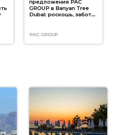
предложения PAC
насыщ
ть
GROUP в Banyan Tree
Рас-э
у
Dubai: роскошь, забота
о детях и выгода до
45%
PAC GROUP
Русск