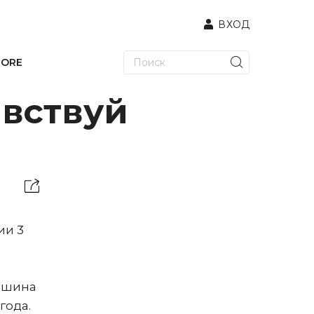
ВХОД
TORE
авствуй
ии 3
машина
года.