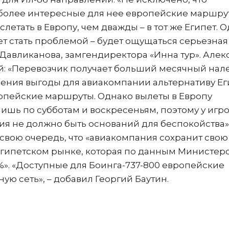
более интересные для нее европейские маршру
летать в Европу, чем дважды – в тот же Египет. 
ет стать проблемой – будет ощущаться серьезная
а Давликанова, замгендиректора «Инна тур». Алек
й: «Перевозчик получает больший месячный нал
зрения выгоды для авиакомпании альтернативу Ег
ропейские маршруты. Однако вылеты в Европу
ишь по субботам и воскресеньям, поэтому у игр
ия не должно быть оснований для беспокойства»
 свою очередь, что «авиакомпания сохранит сво
египетском рынке, которая по данным Министер
,4%». «Доступные для Боинга-737-800 европейские
ю сеть», – добавил Георгий Баутин.