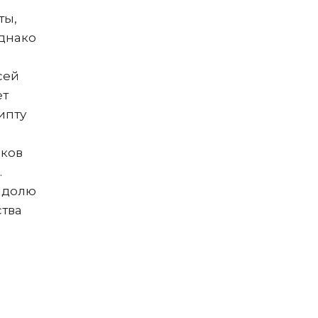
ты,
Однако
сей
ет
ипту
оков
.
ю долю
ства