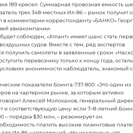
вке 189 кресел. Суммарная провозная емкость ш
атель трех 348-местных Ил-86 – рынок получит 
ил в комментарии корреспонденту «БАНКО» Геор
зей авиакомпании.
 будет соблюден, «Атлант» имеет шанс стать пер
воздушных судов. Вместе с тем, ряд экспертов
я получить самолеты в заявленные сроки. «Наск
ступить перевозчику только к концу года, остал
 условиях анонимности наблюдатель, знакомый с
еские показатели Боинга-737-800. «Это один из
ов на чартерном рынке, за которым активно
– говорит Алексей Молоканов, генеральный дире
 и соответствующую цену: если 7–8-летний Боинг
00 – порядка $30 млн, – резюмирует он.
еобходимость платить высокие лизинговые плат
х для Ил-86 направлений. «Не исключено, что