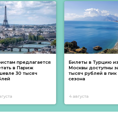
ристам предлагается
Билеты в Турцию и
етать в Париж
Москвы доступны за
шевле 30 тысяч
тысяч рублей в пик
блей
сезона
вгуста
4 августа