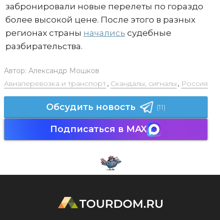
забронировали новые перелеты по гораздо
более высокой цене. После этого в разных
регионах страны
начались
судебные
разбирательства.
Автор:
Александр Мошков
Авиаперевозка и транспорт
,
Скандалы, сигналы
,
Россия
Обсудить новость
(11)
Подписаться в MAX