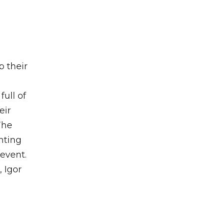
p their
ull of
eir
The
nting
event.
 Igor