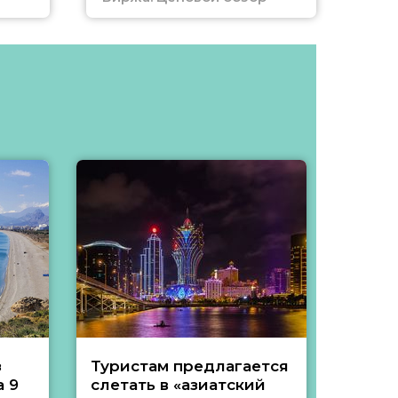
з
Туристам предлагается
Туры 
 9
слетать в «азиатский
подеш