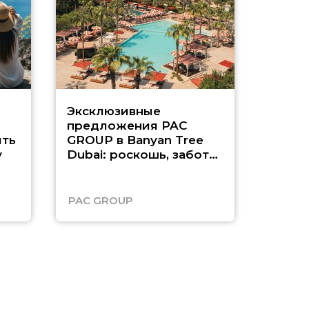
Эксклюзивные
Как п
предложения PAC
насыщ
ть
GROUP в Banyan Tree
Рас-э
у
Dubai: роскошь, забота
о детях и выгода до
45%
PAC GROUP
Русск