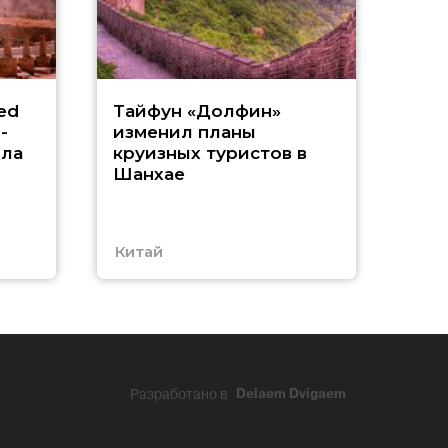
«
ed
Тайфун «Долфин»
-
изменил планы
А
ила
круизных туристов в
Шанхае
в
Китай
ОА
Разработано в
Delaem Dvigaem