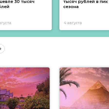
шевле 30 тысяч
тысяч рублей в пик
блей
сезона
вгуста
4 августа