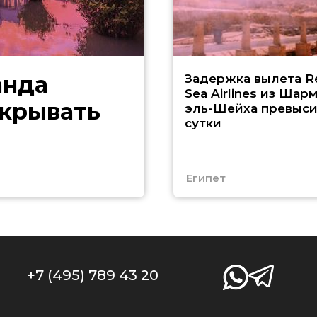
анда
Задержка вылета R
Sea Airlines из Шарм
скрывать
эль-Шейха превыс
сутки
Египет
+7 (495) 789 43 20