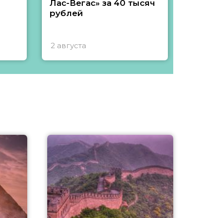
Лас-Вегас» за 40 тысяч
тысяч
рублей
2 августа
1 авгу