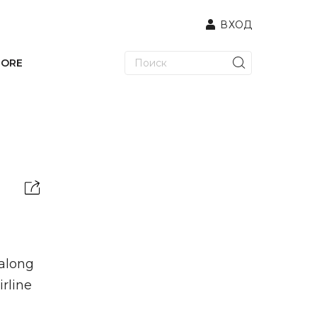
ВХОД
TORE
 along
irline