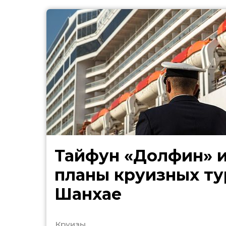
Тайфун «Долфин» 
планы круизных ту
Шанхае
Круизы