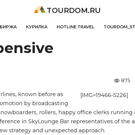
TOURDOM.RU
БИРЖА
КУРИЛКА
HOTLINE.TRAVEL
TOURDOM_S
pensive
875
irlines, known before as
[IMG=19466-5226]
 promotion by broadcasting
snowboarders, rollers, happy office clerks running
nference in SkyLounge Bar representatives of the a
 new strategy and unexpected approach.