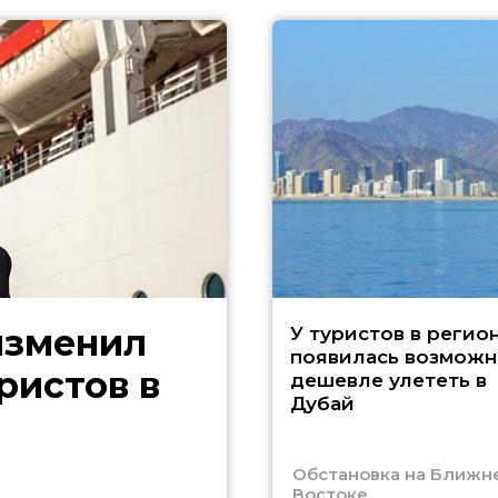
изменил
У туристов в регио
появилась возможн
ристов в
дешевле улететь в
Дубай
Обстановка на Ближн
Востоке