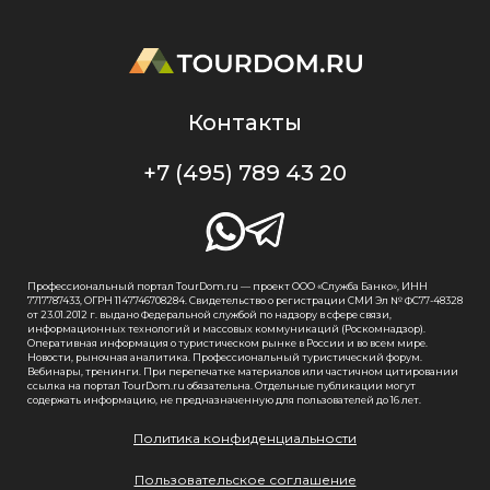
Контакты
+7 (495) 789 43 20
Профессиональный портал TourDom.ru — проект ООО «Служба Банко», ИНН
7717787433, ОГРН 1147746708284. Свидетельство о регистрации СМИ Эл № ФС77-48328
от 23.01.2012 г. выдано Федеральной службой по надзору в сфере связи,
информационных технологий и массовых коммуникаций (Роскомнадзор).
Оперативная информация о туристическом рынке в России и во всем мире.
Новости, рыночная аналитика. Профессиональный туристический форум.
Вебинары, тренинги. При перепечатке материалов или частичном цитировании
ссылка на портал TourDom.ru обязательна. Отдельные публикации могут
содержать информацию, не предназначенную для пользователей до 16 лет.
Политика конфиденциальности
Пользовательское соглашение