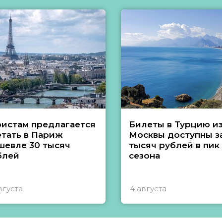
ристам предлагается
Билеты в Турцию и
етать в Париж
Москвы доступны за
шевле 30 тысяч
тысяч рублей в пик
блей
сезона
вгуста
4 августа