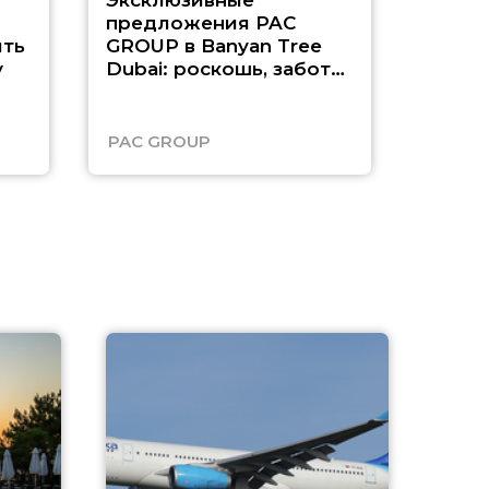
Эксклюзивные
Как п
предложения PAC
насыщ
ть
GROUP в Banyan Tree
Рас-э
у
Dubai: роскошь, забота
о детях и выгода до
45%
PAC GROUP
Русск
A
А
г