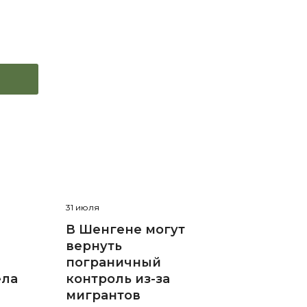
31 июля
В Шенгене могут
вернуть
пограничный
ела
контроль из-за
мигрантов