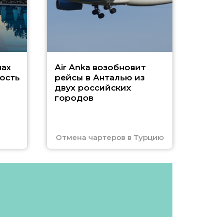
Чар
нах
Air Anka возобновит
ость
рейсы в Анталью из
двух российских
городов
Отмена чартеров в Турцию