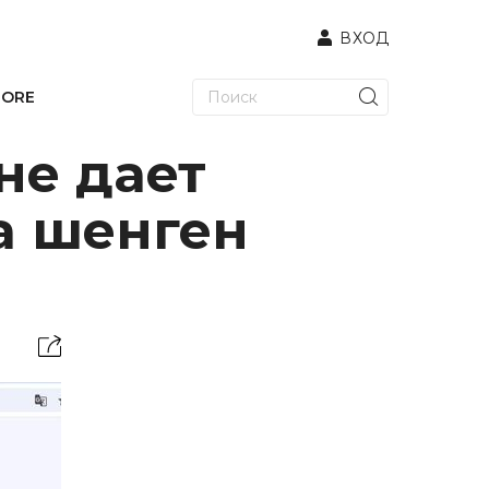
ВХОД
TORE
не дает
а шенген