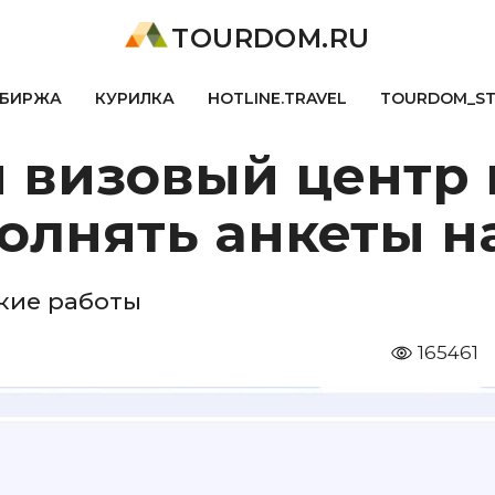
TOURDOM.RU
БИРЖА
КУРИЛКА
HOTLINE.TRAVEL
TOURDOM_S
 визовый центр 
олнять анкеты н
ские работы
165461