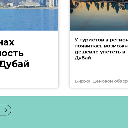
нах
У туристов в регио
появилась возможн
ность
дешевле улететь в
Дубай
 Дубай
Биржа. Ценовой обзор