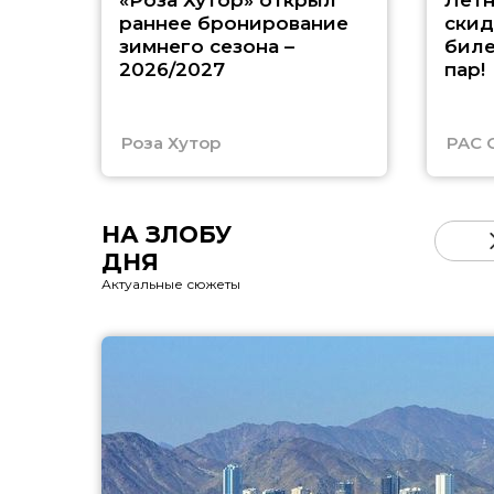
«Роза Хутор» открыл
Летн
раннее бронирование
скид
зимнего сезона –
биле
2026/2027
пар!
Роза Хутор
PAC 
НА ЗЛОБУ
ДНЯ
Актуальные сюжеты