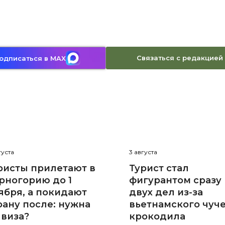
Связаться с редакцией
одписаться в MAX
густа
3 августа
ристы прилетают в
Турист стал
рногорию до 1
фигурантом сразу
ября, а покидают
двух дел из-за
рану после: нужна
вьетнамского чуч
 виза?
крокодила