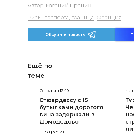
Автор:
Евгений Пронин
Визы, паспорта, граница
Франция
,
Обсудить новость
П
Ещё по
теме
Сегодня в 12:40
4 ав
Стюардессу с 15
Ту
бутылками дорогого
Че
вина задержали в
но
Домодедово
ст
ли
Что грозит