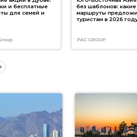
ие акции в Дубае:
Юго-Восточная Азия
ки и бесплатные
без шаблонов: какие
ты для семей и
маршруты предложи
туристам в 2026 год
Group
PAC GROUP