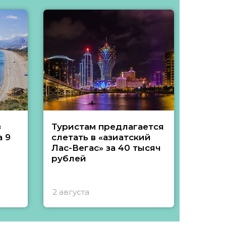
з
Туристам предлагается
Туры 
 9
слетать в «азиатский
подеш
Лас-Вегас» за 40 тысяч
тысяч
рублей
2 августа
1 авгу