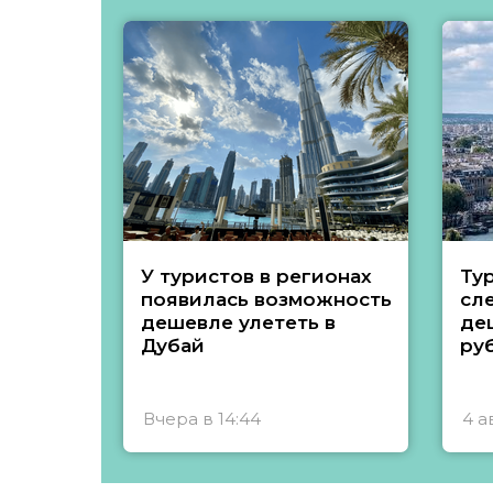
У туристов в регионах
Ту
появилась возможность
сл
дешевле улететь в
де
Дубай
ру
Вчера в 14:44
4 а