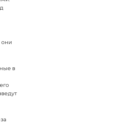
ед
е они
нные в
его
введут
-за