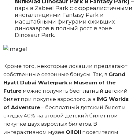
включая Dinosaur Park и Fantasy Park)
–
парк в Zabeel Park с сюрреалистичными
инсталляциями Fantasy Park и
масштабными фигурами оживших
динозавров в полный рост в зоне
Dinosaur Park.
Кроме того, некоторые локации предлагают
собственные сезонные бонусы. Так, в
Grand
Hyatt Dubai Waterpark
и
Museum of the
Future
можно получить бесплатный детский
билет при покупке взрослого, а в
IMG Worlds
of Adventure
– бесплатный детский билет и
скидку 40% на второй детский билет при
покупке двух взрослых билетов. В
интерактивном музее
OliOli
посетителям