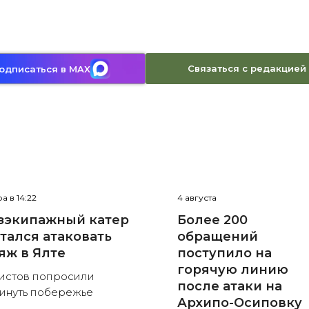
Связаться с редакцией
одписаться в MAX
а в 14:22
4 августа
зэкипажный катер
Более 200
тался атаковать
обращений
яж в Ялте
поступило на
горячую линию
истов попросили
после атаки на
инуть побережье
Архипо-Осиповку