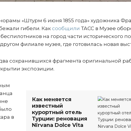
орамы «Штурм 6 июня 1855 года» художника Фр
збежали гибели. Как
сообщили
ТАСС в Музее обо
 беспилотников на город части исторического п
другом филиале музея, где готовилась новая выс
 два сохранившихся фрагмента оригинальной ра
ткрытии экспозиции.
сным
ранца
Как меняется
оне
известный
было
курортный отель
ара в
Турции: реновация
Nirvana Dolce Vita