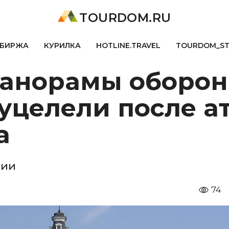
TOURDOM.RU
БИРЖА
КУРИЛКА
HOTLINE.TRAVEL
TOURDOM_S
панорамы оборо
уцелели после а
а
нии
74