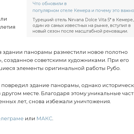
Что обновили в
популярном отеле Кемера и почему это важн
али
Турецкий отель Nirvana Dolce Vita 5* в Кемере,
один из самых известных на рынке, вступил в
илетия
новый сезон после масштабной реновации.
в здании панорамы разместили новое полотно
», созданное советскими художниками. При его
шиеся элементы оригинальной работы Рубо.
к повредил здание панорамы, однако историчес
 другом месте. Благодаря этому уникальные час
нных лет, снова избежали уничтожения.
елеграме
или
МАКС
.