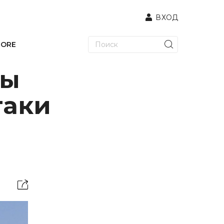
ВХОД
TORE
ны
таки