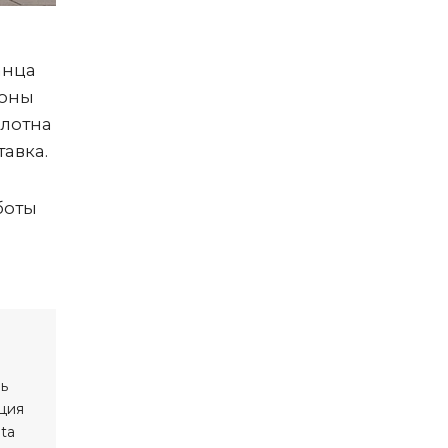
анца
роны
олотна
тавка.
боты