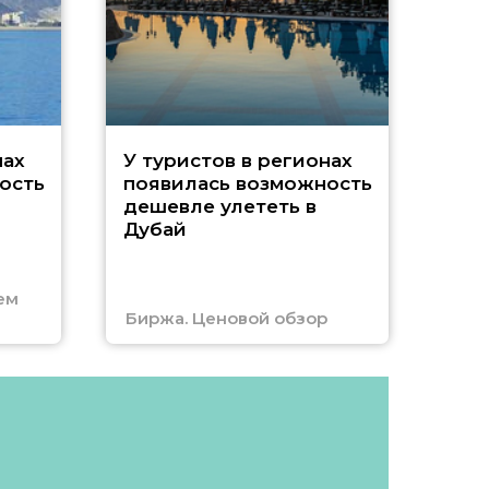
A
нах
У туристов в регионах
ость
появилась возможность
А
дешевле улететь в
Дубай
г
ем
Биржа. Ценовой обзор
Отм