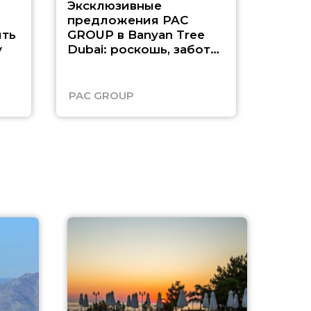
Эксклюзивные
Как п
предложения PAC
насыщ
ть
GROUP в Banyan Tree
Рас-э
у
Dubai: роскошь, забота
о детях и выгода до
45%
PAC GROUP
Русск