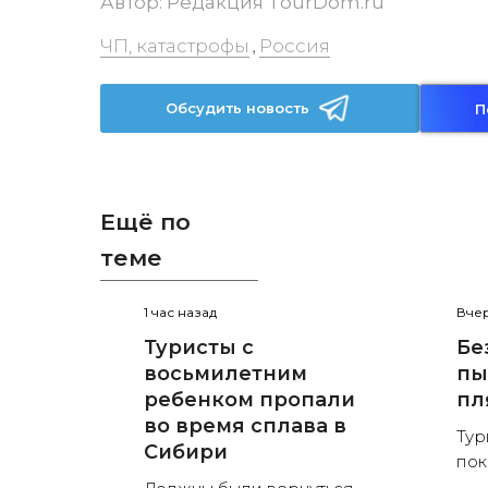
Автор:
Редакция TourDom.ru
ЧП, катастрофы
Россия
,
Обсудить новость
П
Ещё по
теме
1 час назад
Вчер
Туристы с
Бе
восьмилетним
пы
ребенком пропали
пл
во время сплава в
Тур
Сибири
пок