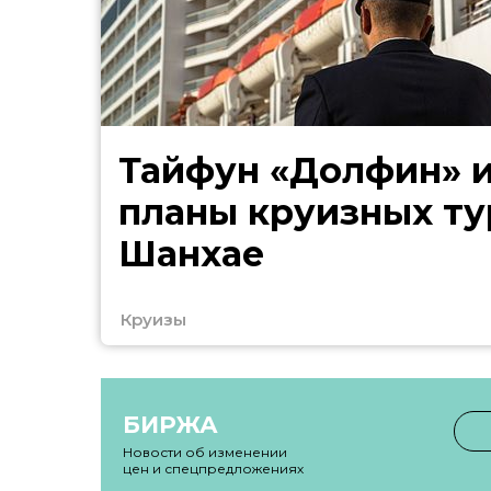
Тайфун «Долфин» 
планы круизных ту
Шанхае
Круизы
БИРЖА
Новости об изменении
цен и спецпредложениях