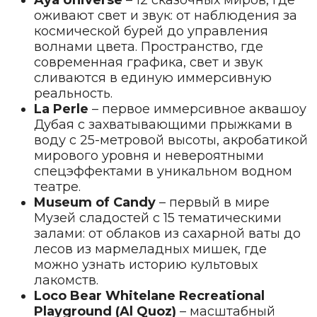
Aya Universe
– 12 сказочных миров, где
оживают свет и звук: от наблюдения за
космической бурей до управления
волнами цвета. Пространство, где
современная графика, свет и звук
сливаются в единую иммерсивную
реальность.
La Perle
– первое иммерсивное аквашоу
Дубая с захватывающими прыжками в
воду с 25-метровой высоты, акробатикой
мирового уровня и невероятными
спецэффектами в уникальном водном
театре.
Museum of Candy
– первый в мире
Музей сладостей с 15 тематическими
залами: от облаков из сахарной ваты до
лесов из мармеладных мишек, где
можно узнать историю культовых
лакомств.
Loco Bear Whitelane Recreational
Playground (Al Quoz)
– масштабный