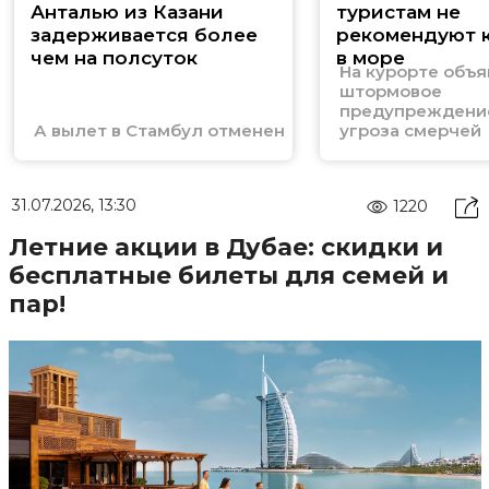
Анталью из Казани
туристам не
задерживается более
рекомендуют к
чем на полсуток
в море
На курорте объ
штормовое
предупреждение
А вылет в Стамбул отменен
угроза смерчей
31.07.2026, 13:30
1220
Летние акции в Дубае: скидки и
бесплатные билеты для семей и
пар!