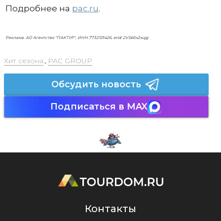
Подробнее на
pac.ru
.
Реклама. АО Агентство "ПАКТУР", ИНН 7732101426, erid: 2VSb5x2xujg
Хит сезона
,
PAC GROUP
Обсудить новость
Подписаться в MAX
Контакты