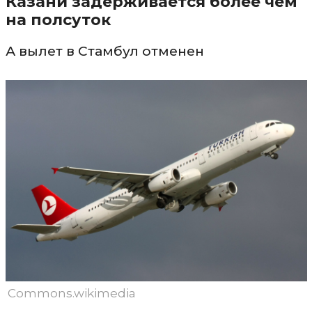
Казани задерживается более чем
на полсуток
А вылет в Стамбул отменен
Commons.wikimedia