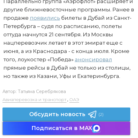
Параллельно группа «Аэрофлот» расширяет и
другие ближневосточные программы. Ранее в
продаже
появились
билеты в Дубай из Санкт-
Петербурга – судя по расписанию, полеты
оттуда начнутся 21 сентября. Из Москвы
нацперевозчик летает в этот эмират еще с
июня, а из Краснодара - с конца июля. Кроме
того, лоукостер «Победа»
анонсировал
прямые рейсы в Дубай не только из столицы,
но также из Казани, Уфы и Екатеринбурга.
Автор:
Татьяна Серебрякова
Авиаперевозка и транспорт
,
ОАЭ
Обсудить новость
(2)
Подписаться в MAX