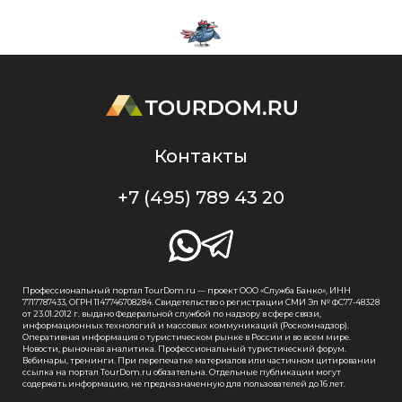
Контакты
+7 (495) 789 43 20
Профессиональный портал TourDom.ru — проект ООО «Служба Банко», ИНН
7717787433, ОГРН 1147746708284. Свидетельство о регистрации СМИ Эл № ФС77-48328
от 23.01.2012 г. выдано Федеральной службой по надзору в сфере связи,
информационных технологий и массовых коммуникаций (Роскомнадзор).
Оперативная информация о туристическом рынке в России и во всем мире.
Новости, рыночная аналитика. Профессиональный туристический форум.
Вебинары, тренинги. При перепечатке материалов или частичном цитировании
ссылка на портал TourDom.ru обязательна. Отдельные публикации могут
содержать информацию, не предназначенную для пользователей до 16 лет.