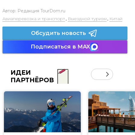
Автор:
Редакция TourDom.ru
Авиаперевозка и транспорт
,
Выездной туризм
,
Китай
Обсудить новость
Подписаться в MAX
ИДЕИ
ПАРТНЁРОВ