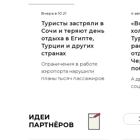
Вчера в 10:21
4 ав
Туристы застряли в
«В
Сочи и теряют день
хо
отдыха в Египте,
Ту
Турции и других
ра
странах
от
Че
Ограничения в работе
по
аэропорта нарушили
планы тысяч пассажиров
А д
соц
ИДЕИ
ПАРТНЁРОВ