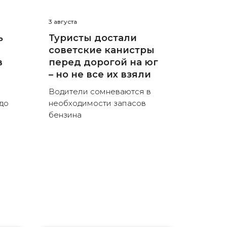
3 августа
ь
Туристы достали
советские канистры
в
перед дорогой на юг
– но не все их взяли
Водители сомневаются в
до
необходимости запасов
бензина