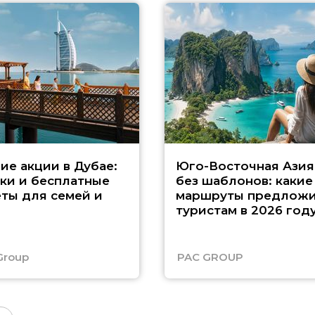
ие акции в Дубае:
Юго-Восточная Азия
ки и бесплатные
без шаблонов: какие
ты для семей и
маршруты предложи
туристам в 2026 год
Group
PAC GROUP