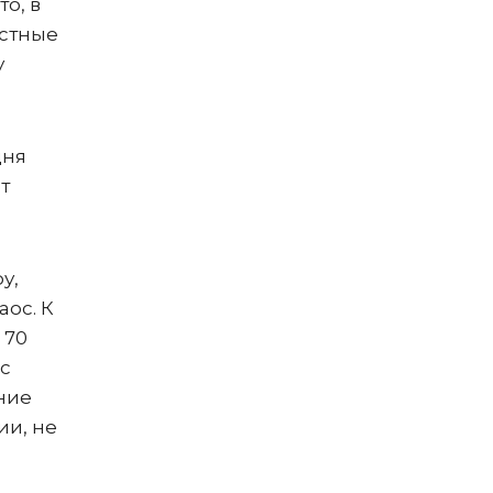
о, в
естные
у
дня
т
у,
аос. К
 70
с
дние
ии, не