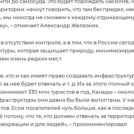
ти до самосуда. Это будет порождать насилие, чт
ритории: начнут говорить, что там беспредел, м
го, мы никогда не сможем к каждому отдыхающем
у», – отмечает Александр Железняк.
 отсутствии контроля, а в том, что в России сего
ктуры, которая защищает природу, минимизируе
ием очень редких мест.
е, кто и как имеет право создавать инфраструктур
а нее будет отвечать и т. д. Из-за этого полный х
нимают 330 млн туристов в год, Канады – около
раструктуры они давно бы были вытоптаны. У на
тов. Если посетителей чуть больше, как в после
 потому, что те, кто должен отвечать за территор
 рекреации и для людей», – прокомментировал