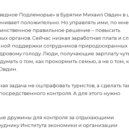
ведное Подлеморье» в Бурятии Михаил Овдин в 
ивает положительно. Но управлять ими, по мн
динственное правильное решение – повысить
х органов. Сейчас низкая заработная плата и с
енной поддержки сотрудников природоохранных
адровому голоду. Люди, получающие зарплату чут
умать о том, как прокормить семью, а не о том, 
 Овдин.
вная задача не оштрафовать туристов, а сделать та
посредственного контроля. А для этого нужно
ые дружины для контроля за отдыхающими
уднику Института экономики и организации