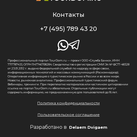
Контакты
+7 (495) 789 43 20
Профессиональный портал TourDom.ru — проект ООО «Служба Банко», ИНН
7717787433, ОГРН 1147746708284. Свидетельство о регистрации СМИ Эл № ФС77-48328
от 23.01.2012 г. выдано Федеральной службой по надзору в сфере связи,
информационных технологий и массовых коммуникаций (Роскомнадзор).
Оперативная информация о туристическом рынке в России и во всем мире.
Новости, рыночная аналитика. Профессиональный туристический форум.
Вебинары, тренинги. При перепечатке материалов или частичном цитировании
ссылка на портал TourDom.ru обязательна. Отдельные публикации могут
содержать информацию, не предназначенную для пользователей до 16 лет.
Политика конфиденциальности
Пользовательское соглашение
Разработано в
Delaem Dvigaem