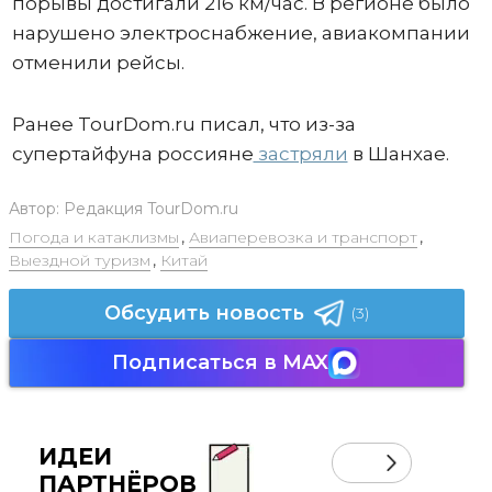
порывы достигали 216 км/час. В регионе было
нарушено электроснабжение, авиакомпании
отменили рейсы.
Ранее TourDom.ru писал, что из-за
супертайфуна россияне
застряли
в Шанхае.
Автор:
Редакция TourDom.ru
Погода и катаклизмы
,
Авиаперевозка и транспорт
,
Выездной туризм
,
Китай
Обсудить новость
(3)
Подписаться в MAX
ИДЕИ
ПАРТНЁРОВ