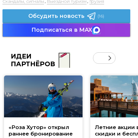
Скандалы, сигналы
,
Выездной туризм
,
Грузия
Обсудить новость
(16)
Подписаться в MAX
ИДЕИ
ПАРТНЁРОВ
«Роза Хутор» открыл
Летние акции 
раннее бронирование
скидки и бесп