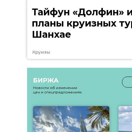
Тайфун «Долфин» 
планы круизных ту
Шанхае
Круизы
БИРЖА
Новости об изменении
цен и спецпредложениях