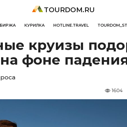
TOURDOM.RU
БИРЖА
КУРИЛКА
HOTLINE.TRAVEL
TOURDOM_S
чные круизы под
 на фоне падени
проса
1604