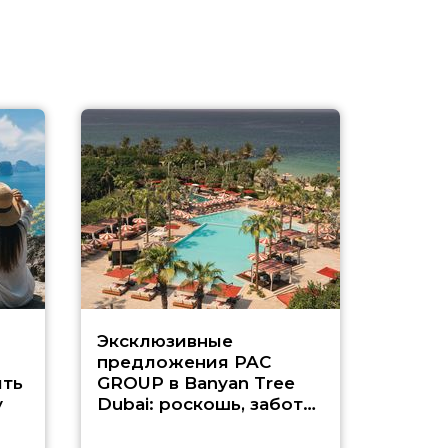
Эксклюзивные
Как п
предложения PAC
насыщ
ть
GROUP в Banyan Tree
Рас-э
у
Dubai: роскошь, забота
о детях и выгода до
45%