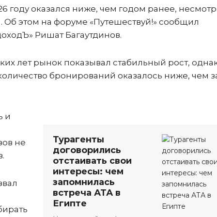
26 году оказался ниже, чем годом ранее, несмотр
%. Об этом на форуме «Путешествуй!» сообщил
оходЪ» Ришат Багаутдинов.
ких лет рынок показывал стабильный рост, однак
 количество бронирований оказалось ниже, чем з
ь и
Турагенты
зов не
договорились
.
отстаивать свои
интересы: чем
запомнилась
звал
встреча АТА в
о
Египте
бирать