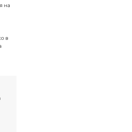
я на
о в
а