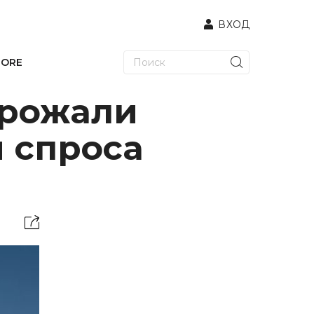
ВХОД
TORE
орожали
я спроса