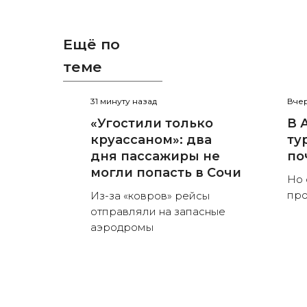
Ещё по
теме
31 минуту назад
Вчер
«Угостили только
В 
круассаном»: два
ту
дня пассажиры не
по
могли попасть в Сочи
Но 
пр
Из-за «ковров» рейсы
отправляли на запасные
аэродромы