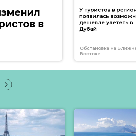
изменил
У туристов в регио
появилась возможн
ристов в
дешевле улететь в
Дубай
Обстановка на Ближн
Востоке