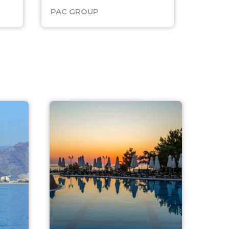
PAC GROUP
Русск