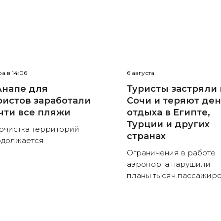
а в 14:06
6 августа
Анапе для
Туристы застряли 
ристов заработали
Сочи и теряют де
чти все пляжи
отдыха в Египте,
Турции и других
очистка территорий
странах
одолжается
Ограничения в работе
аэропорта нарушили
планы тысяч пассажир