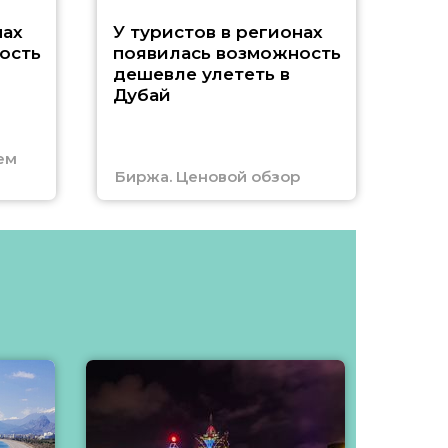
A
нах
У туристов в регионах
ость
появилась возможность
А
дешевле улететь в
Дубай
г
ем
Биржа. Ценовой обзор
Отм