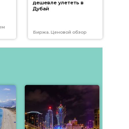
А
дешевле улететь в
Дубай
г
ем
Биржа. Ценовой обзор
Отм