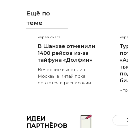
Ещё по
теме
через 2 часа
чере
В Шанхае отменили
Ту
1400 рейсов из-за
по
тайфуна «Долфин»
«А
ты
Вечерние вылеты из
по
Москвы в Китай пока
би
остаются в расписании
Что
ИДЕИ
ПАРТНЁРОВ