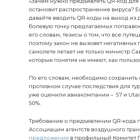
«Зачем нужно предъявлять QR-код для 
остановит распространение вируса? Е
давайте вводить QR-коды на выход из 
болевую точку предлагаемых поправок
его словам, тезисы о том, что все пу
поэтому закон не вызовет негативных 
самолете летает не только министр С
которые понятия не имеют, как пользо
По его словам, необходимо сохранить 
противном случае последствия для тур
уже оценили авиакомпании – S7 и Uta
50%.
Требование о предъявлении QR-кода п
Ассоциации агентств воздушного тра
предложения
в профильный Комитет Г