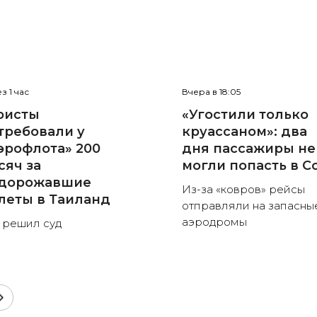
з 1 час
Вчера в 18:05
ристы
«Угостили только
требовали у
круассаном»: два
эрофлота» 200
дня пассажиры не
сяч за
могли попасть в С
дорожавшие
Из-за «ковров» рейсы
леты в Таиланд
отправляли на запасны
аэродромы
 решил суд