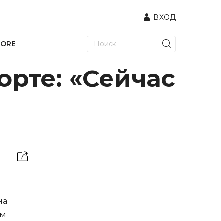
ВХОД
TORE
орте: «Сейчас
на
зм