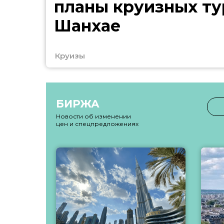
планы круизных ту
Шанхае
Круизы
БИРЖА
Новости об изменении
цен и спецпредложениях