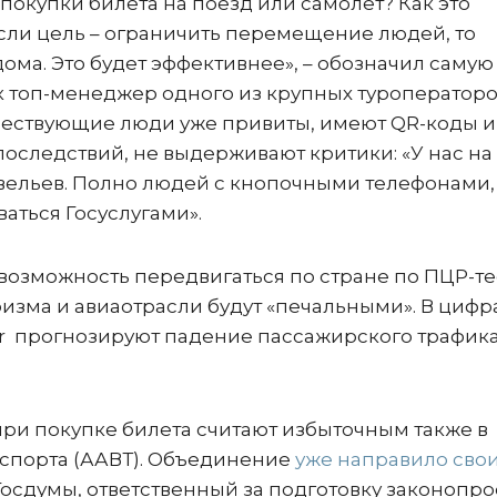
покупки билета на поезд или самолет? Как это
сли цель – ограничить перемещение людей, то
дома. Это будет эффективнее», – обозначил самую
 топ-менеджер одного из крупных туроператоро
тешествующие люди уже привиты, имеют QR-коды и
последствий, не выдерживают критики: «У нас на
авельев. Полно людей с кнопочными телефонами,
ваться Госуслугами».
возможность передвигаться по стране по ПЦР-тес
изма и авиаотрасли будут «печальными». В цифр
ir прогнозируют падение пассажирского трафика
ри покупке билета считают избыточным также в
нспорта (ААВТ). Объединение
уже направило сво
осдумы, ответственный за подготовку законопро