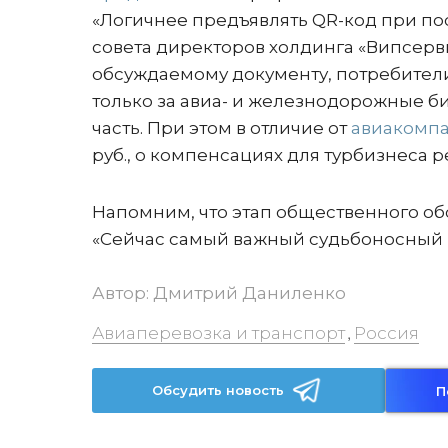
«Логичнее предъявлять QR-код при пос
совета директоров холдинга «Випсерви
обсуждаемому документу, потребители
только за авиа- и железнодорожные биле
часть. При этом в отличие от
авиакомпа
руб., о компенсациях для турбизнеса р
Напомним, что этап общественного об
«Сейчас самый важный судьбоносный м
Автор:
Дмитрий Даниленко
Авиаперевозка и транспорт
Россия
,
Обсудить новость
П