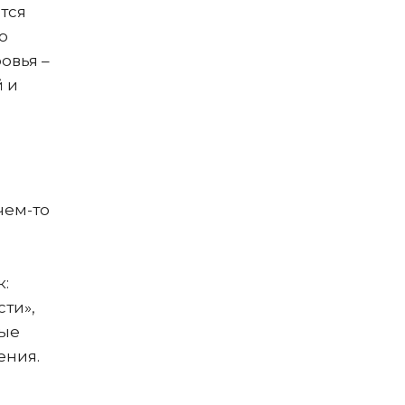
тся
ю
овья –
й и
чем-то
к:
сти»,
ные
ения.