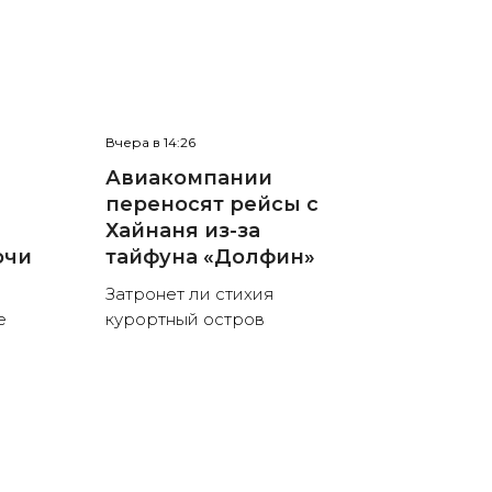
Вчера в 14:26
Авиакомпании
переносят рейсы с
Хайнаня из-за
очи
тайфуна «Долфин»
Затронет ли стихия
е
курортный остров