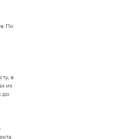
в. По
ту, в
ах их
 до
и
екта.