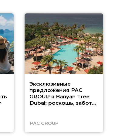
Эксклюзивные
Как п
предложения PAC
насыщ
ть
GROUP в Banyan Tree
Рас-э
у
Dubai: роскошь, забота
о детях и выгода до
45%
PAC GROUP
Русск