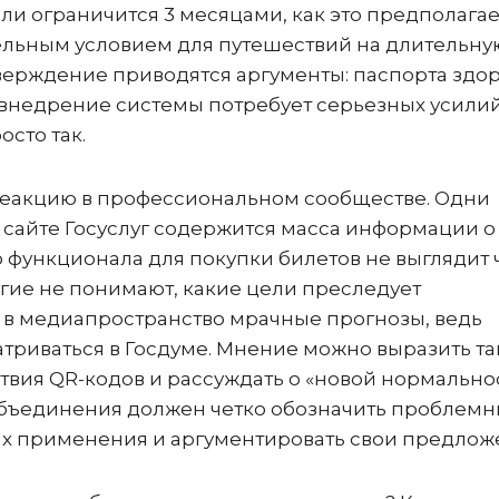
 ли ограничится 3 месяцами, как это предполагае
ательным условием для путешествий на длительну
тверждение приводятся аргументы: паспорта здор
, внедрение системы потребует серьезных усили
осто так.
реакцию в профессиональном сообществе. Одни
На сайте Госуслуг содержится масса информации о
 функционала для покупки билетов не выглядит 
ие не понимают, какие цели преследует
 в медиапространство мрачные прогнозы, ведь
триваться в Госдуме. Мнение можно выразить та
ствия QR-кодов и рассуждать о «новой нормально
бъединения должен четко обозначить проблем
их применения и аргументировать свои предлож