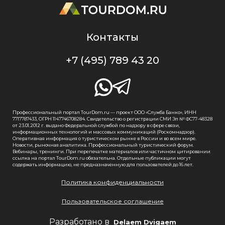
Контакты
+7 (495) 789 43 20
Профессиональный портал TourDom.ru — проект ООО «Служба Банко», ИНН
7717787433, ОГРН 1147746708284. Свидетельство о регистрации СМИ Эл № ФС77-48328
от 23.01.2012 г. выдано Федеральной службой по надзору в сфере связи,
информационных технологий и массовых коммуникаций (Роскомнадзор).
Оперативная информация о туристическом рынке в России и во всем мире.
Новости, рыночная аналитика. Профессиональный туристический форум.
Вебинары, тренинги. При перепечатке материалов или частичном цитировании
ссылка на портал TourDom.ru обязательна. Отдельные публикации могут
содержать информацию, не предназначенную для пользователей до 16 лет.
Политика конфиденциальности
Пользовательское соглашение
Разработано в
Delaem Dvigaem