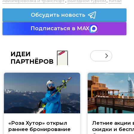
Авиаперевозка и транспорт
,
Выездной туризм
,
Китай
Обсудить новость
Подписаться в MAX
ИДЕИ
ПАРТНЁРОВ
«Роза Хутор» открыл
Летние акции 
раннее бронирование
скидки и бесп