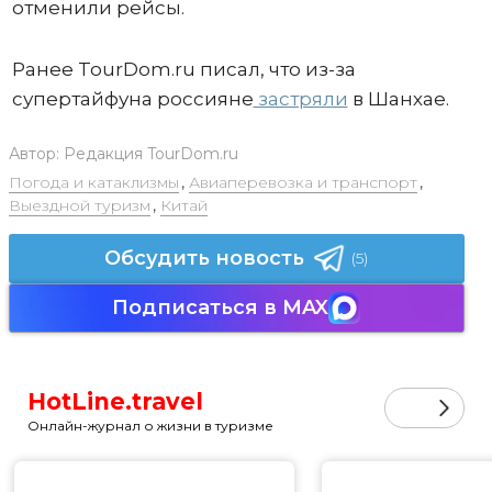
отменили рейсы.
Ранее TourDom.ru писал, что из-за
супертайфуна россияне
застряли
в Шанхае.
Автор:
Редакция TourDom.ru
Погода и катаклизмы
,
Авиаперевозка и транспорт
,
Выездной туризм
,
Китай
Обсудить новость
(5)
Подписаться в MAX
HotLine.travel
Онлайн-журнал о жизни в туризме