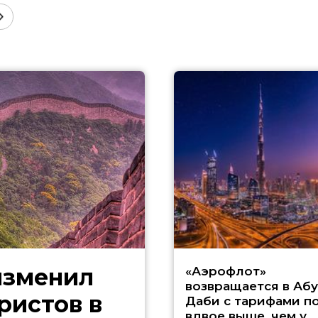
изменил
«Аэрофлот»
возвращается в Абу
ристов в
Даби с тарифами п
вдвое выше, чем у