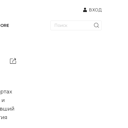
ВХОД
TORE
ортах
 и
нявший
тия