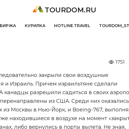
TOURDOM.RU
БИРЖА
КУРИЛКА
HOTLINE.TRAVEL
TOURDOM_S
1751
следовательно закрыли свои воздушные
я и Израиль. Причем израильтяне сделали
А канадцы разрешили садиться в своих аэроп
 перенаправлены из США. Среди них оказались
их из Москвы в Нью-Йорк, и Boeing-767, выпол
 уже находившиеся в воздухе на момент «закры
анах, либо вернулись в порты вылета. Не зная,