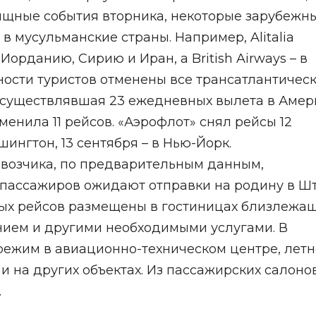
ищные события вторника, некоторые зарубежн
в мусульманские страны. Например, Alitalia
Иорданию, Сирию и Иран, а British Airways – в
ности туристов отменены все трансатлантичес
, осуществлявшая 23 ежедневных вылета в Амер
отменила 11 рейсов. «Аэрофлот» снял рейсы 12
ингтон, 13 сентября – в Нью-Йорк.
возчика, по предварительным данным,
35 пассажиров ожидают отправки на родину в Ш
ных рейсов размещены в гостиницах близлежа
нием и другими необходимыми услугами. В
режим в авиационно-техническом центре, лет
и на других объектах. Из пассажирских салоно
.