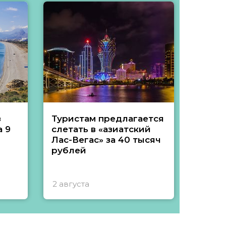
з
Туристам предлагается
Туры 
 9
слетать в «азиатский
подеш
Лас-Вегас» за 40 тысяч
тысяч
рублей
2 августа
1 авгу