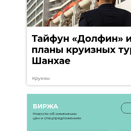
Тайфун «Долфин» 
планы круизных ту
Шанхае
Круизы
БИРЖА
Новости об изменении
цен и спецпредложениях