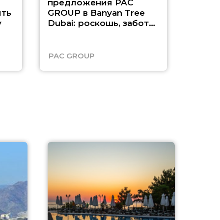
предложения PAC
насыщ
ть
GROUP в Banyan Tree
Рас-э
у
Dubai: роскошь, забота
о детях и выгода до
45%
PAC GROUP
Русск