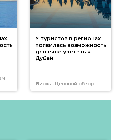
A
нах
У туристов в регионах
ость
появилась возможность
А
дешевле улететь в
Дубай
г
ем
Биржа. Ценовой обзор
Отм