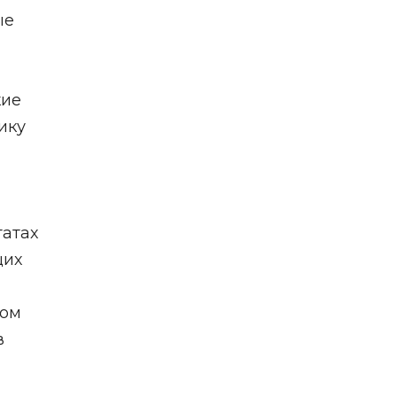
ые
кие
ику
татах
щих
ном
в