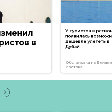
изменил
У туристов в регио
появилась возможн
ристов в
дешевле улететь в
Дубай
Обстановка на Ближн
Востоке