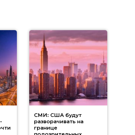
Д
СМИ: США будут
-
разворачивать на
а
очти
границе
подозрительных