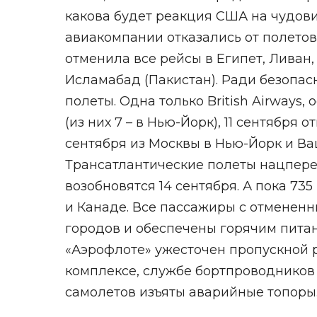
какова будет реакция США на чудов
авиакомпании отказались от полетов 
отменила все рейсы в Египет, Ливан, 
Исламабад (Пакистан). Ради безопас
полеты. Одна только British Airways
(из них 7 – в Нью-Йорк), 11 сентября 
сентября из Москвы в Нью-Йорк и Ваш
Трансатлантические полеты нацпере
возобновятся 14 сентября. А пока 7
и Канаде. Все пассажиры с отменен
городов и обеспечены горячим пита
«Аэрофлоте» ужесточен пропускной 
комплексе, службе бортпроводников 
самолетов изъяты аварийные топоры