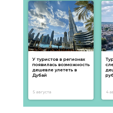
У туристов в регионах
Ту
появилась возможность
сл
дешевле улететь в
де
Дубай
ру
5 августа
4 а