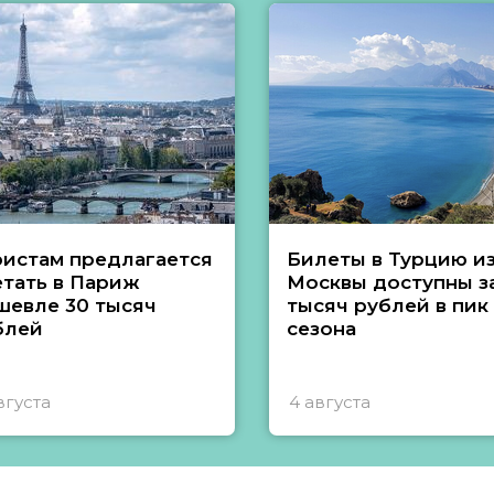
ристам предлагается
Билеты в Турцию и
етать в Париж
Москвы доступны за
шевле 30 тысяч
тысяч рублей в пик
блей
сезона
вгуста
4 августа