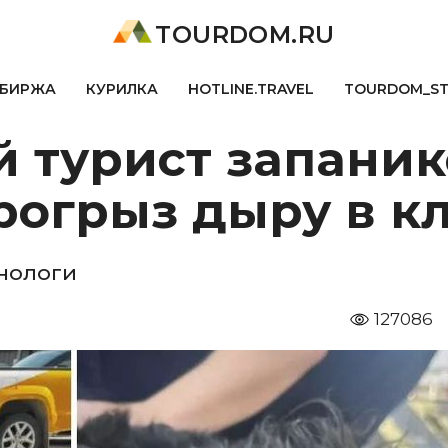
TOURDOM.RU
БИРЖА
КУРИЛКА
HOTLINE.TRAVEL
TOURDOM_S
 турист запаник
рогрыз дыру в к
инологи
127086