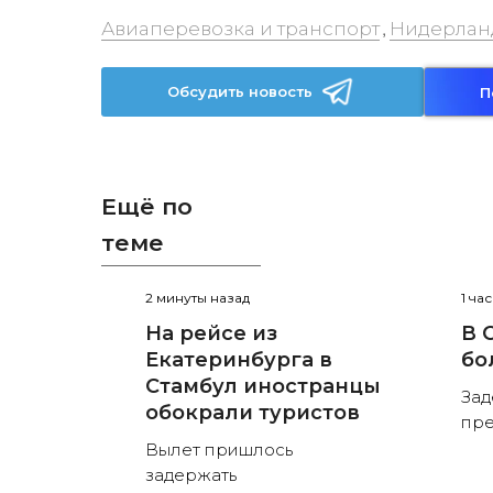
Авиаперевозка и транспорт
Нидерлан
,
Обсудить новость
П
Ещё по
теме
2 минуты назад
1 ча
На рейсе из
В 
Екатеринбурга в
бо
Стамбул иностранцы
Зад
обокрали туристов
пре
Вылет пришлось
задержать