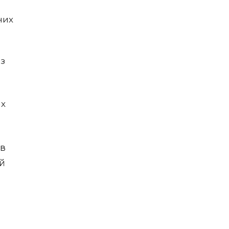
них
из
их
 в
ей