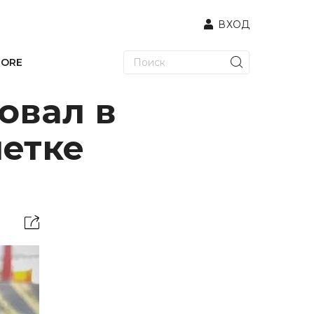
ВХОД
TORE
овал в
летке