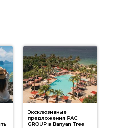
Эксклюзивные
Как п
предложения PAC
насыщ
ть
GROUP в Banyan Tree
Рас-э