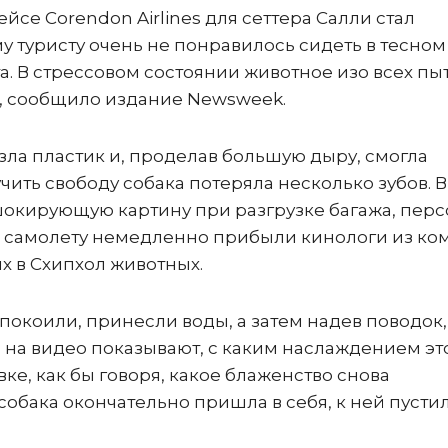
йсе Corendon Airlines для сеттера Салли стал
му туристу очень не понравилось сидеть в тесном
а. В стрессовом состоянии животное изо всех пы
я, сообщило издание Newsweek.
зла пластик и, проделав большую дыру, смогла
учить свободу собака потеряла несколько зубов. В
шокирующую картину при разгрузке багажа, пер
К самолету немедленно прибыли кинологи из ко
 в Схипхол животных.
покоили, принесли воды, а затем надев поводок,
ы на видео показывают, с каким наслаждением эт
ке, как бы говоря, какое блаженство снова
 собака окончательно пришла в себя, к ней пусти