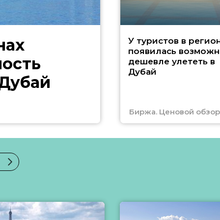
нах
У туристов в регио
появилась возможн
ность
дешевле улететь в
Дубай
 Дубай
Биржа. Ценовой обзор