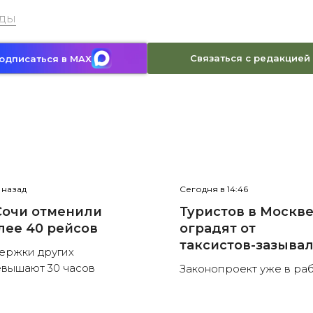
ды
Связаться с редакцией
одписаться в MAX
с назад
Сегодня в 14:46
Сочи отменили
Туристов в Москв
лее 40 рейсов
оградят от
таксистов-зазыва
ержки других
вышают 30 часов
Законопроект уже в ра