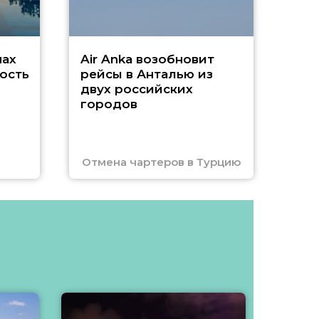
нах
Air Anka возобновит
ость
рейсы в Анталью из
двух российских
городов
Отмена чартеров в Турцию