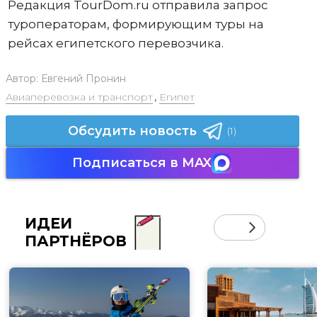
Редакция TourDom.ru отправила запрос
туроператорам, формирующим туры на
рейсах египетского перевозчика.
Автор:
Евгений Пронин
Авиаперевозка и транспорт
,
Египет
Обсудить новость
(1)
Подписаться в MAX
ИДЕИ
ПАРТНЁРОВ