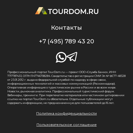
Контакты
+7 (495) 789 43 20
Профессиональный портал TourDom.ru — проект ООО «Служба Банко», ИНН
7717787433, ОГРН 1147746708284. Свидетельство о регистрации СМИ Эл № ФС77-48328
от 23.01.2012 г. выдано Федеральной службой по надзору в сфере связи,
информационных технологий и массовых коммуникаций (Роскомнадзор).
Оперативная информация о туристическом рынке в России и во всем мире.
Новости, рыночная аналитика. Профессиональный туристический форум.
Вебинары, тренинги. При перепечатке материалов или частичном цитировании
ссылка на портал TourDom.ru обязательна. Отдельные публикации могут
содержать информацию, не предназначенную для пользователей до 16 лет.
Политика конфиденциальности
Пользовательское соглашение