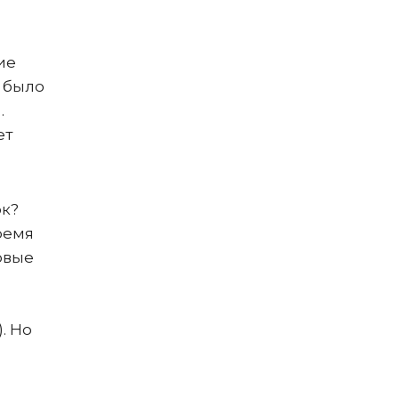
ие
 было
.
ет
ок?
ремя
овые
. Но