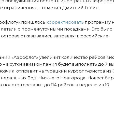
го обслуживания бортов в иностранных аэропорт
е ограничения», – отметил Дмитрий Горин.
эрофлоту» пришлось
корректировать
программу 
 летали с промежуточными посадками. Это было
а острове отказывались заправлять российские
сании «Аэрофлот» увеличит количество рейсов м
ю – в сутки авиакомпания будет выполнять до 7 в
озчик отправит на турецкий курорт туристов из 
Минеральных Вод, Нижнего Новгорода, Новосибир
 полетов составит до 114 рейсов в неделю из 10