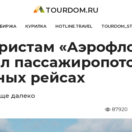
TOURDOM.RU
БИРЖА
КУРИЛКА
HOTLINE.TRAVEL
TOURDOM_S
ристам «Аэрофло
ил пассажиропот
ых рейсах
ще далеко
87920