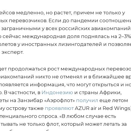
йсов медленно, но растет, причем не только у
енных перевозчиков. Если до пандемии соотношен
заграничными у всех российских авиакомпаний
 то сейчас международная доля поднялась на 2–3%
олетов у иностранных лизингодателей и позволя
 эксперт.
удет продолжаться рост международных перевоз
виакомпаний никто не отменял и в ближайшее в
появляется информация, что могут открыться и н
. В частности, в
Индонезию
и страны Африки,
еты на Занзибар «Аэрофлот»
получил
еще летом
му острову также
проявляют
AZUR air и Red Wings)
отенциального спроса. «В любом случае есть
вать не только флот, который может летать за