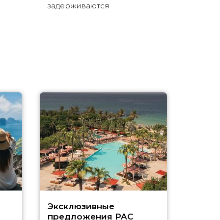
задерживаются
Эксклюзивные
Как п
предложения PAC
насыщ