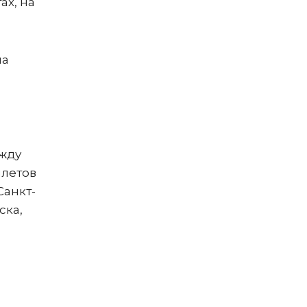
ах, на
на
ежду
ылетов
Санкт-
ска,