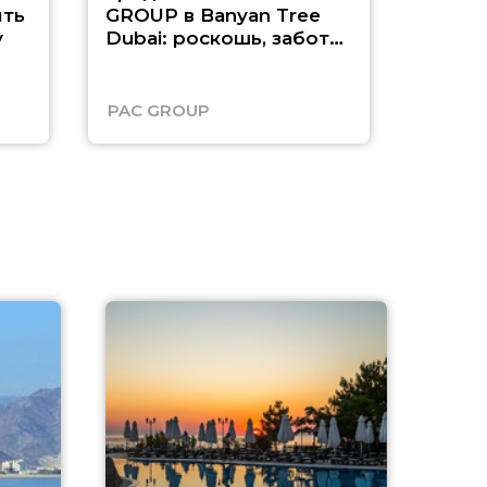
ть
GROUP в Banyan Tree
Рас-э
у
Dubai: роскошь, забота
о детях и выгода до
45%
PAC GROUP
Русск