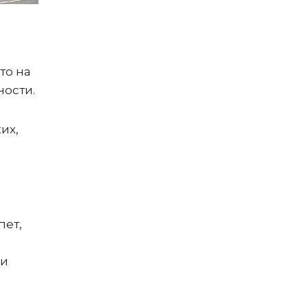
то на
ности.
их,
пет,
 и