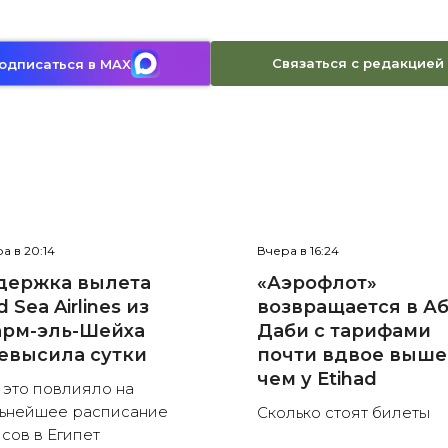
Связаться с редакцией
одписаться в MAX
а в 20:14
Вчера в 16:24
держка вылета
«Аэрофлот»
 Sea Airlines из
возвращается в Аб
рм-эль-Шейха
Даби с тарифами
евысила сутки
почти вдвое выше
чем у Etihad
 это повлияло на
ьнейшее расписание
Сколько стоят билеты
сов в Египет