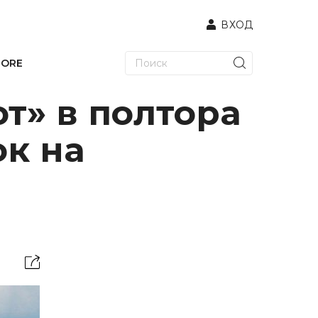
ВХОД
TORE
т» в полтора
ок на