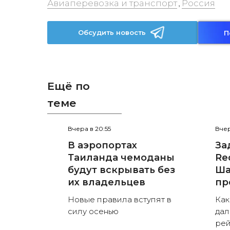
Авиаперевозка и транспорт
Россия
,
Обсудить новость
П
Ещё по
теме
Вчера в 20:55
Вчер
В аэропортах
За
Таиланда чемоданы
Red
будут вскрывать без
Ша
их владельцев
пр
Новые правила вступят в
Как
силу осенью
дал
рей