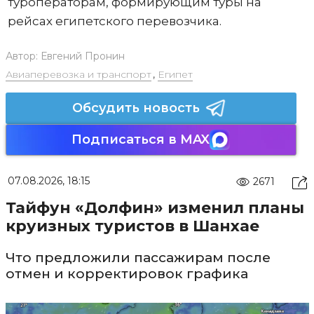
туроператорам, формирующим туры на
рейсах египетского перевозчика.
Автор:
Евгений Пронин
Авиаперевозка и транспорт
,
Египет
Обсудить новость
Подписаться в MAX
07.08.2026, 18:15
2671
Тайфун «Долфин» изменил планы
круизных туристов в Шанхае
Что предложили пассажирам после
отмен и корректировок графика