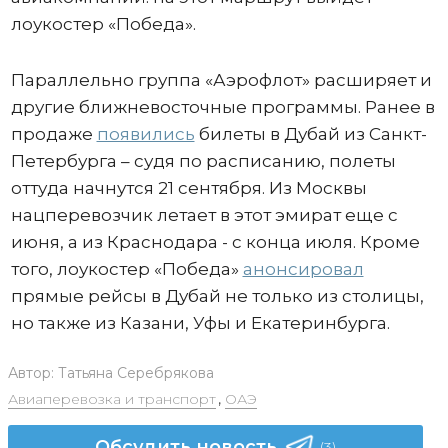
лоукостер «Победа».
Параллельно группа «Аэрофлот» расширяет и
другие ближневосточные программы. Ранее в
продаже
появились
билеты в Дубай из Санкт-
Петербурга – судя по расписанию, полеты
оттуда начнутся 21 сентября. Из Москвы
нацперевозчик летает в этот эмират еще с
июня, а из Краснодара - с конца июля. Кроме
того, лоукостер «Победа»
анонсировал
прямые рейсы в Дубай не только из столицы,
но также из Казани, Уфы и Екатеринбурга.
Автор:
Татьяна Серебрякова
Авиаперевозка и транспорт
,
ОАЭ
Обсудить новость
(3)