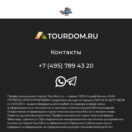
Контакты
+7 (495) 789 43 20
Профессиональный портал TourDom.ru — проект ООО «Служба Банко», ИНН
7717787433, ОГРН 1147746708284. Свидетельство о регистрации СМИ Эл № ФС77-48328
от 23.01.2012 г. выдано Федеральной службой по надзору в сфере связи,
информационных технологий и массовых коммуникаций (Роскомнадзор).
Оперативная информация о туристическом рынке в России и во всем мире.
Новости, рыночная аналитика. Профессиональный туристический форум.
Вебинары, тренинги. При перепечатке материалов или частичном цитировании
ссылка на портал TourDom.ru обязательна. Отдельные публикации могут
содержать информацию, не предназначенную для пользователей до 16 лет.