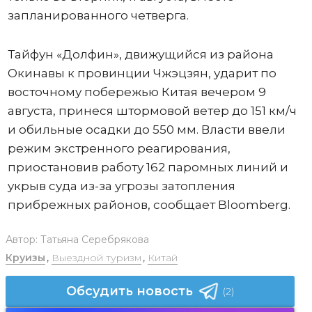
запланированного четверга.
Тайфун «Долфин», движущийся из района
Окинавы к провинции Чжэцзян, ударит по
восточному побережью Китая вечером 9
августа, принеся штормовой ветер до 151 км/ч
и обильные осадки до 550 мм. Власти ввели
режим экстренного реагирования,
приостановив работу 162 паромных линий и
укрыв суда из-за угрозы затопления
прибрежных районов, сообщает Bloomberg.
Автор:
Татьяна Серебрякова
Круизы
,
Выездной туризм
,
Китай
Обсудить новость
(2)