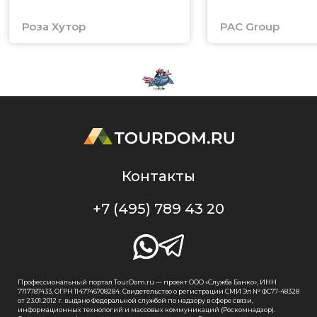
Роза Хутор
PAC Group
Контакты
+7 (495) 789 43 20
Профессиональный портал TourDom.ru — проект ООО «Служба Банко», ИНН
7717787433, ОГРН 1147746708284. Свидетельство о регистрации СМИ Эл № ФС77-48328
от 23.01.2012 г. выдано Федеральной службой по надзору в сфере связи,
информационных технологий и массовых коммуникаций (Роскомнадзор).