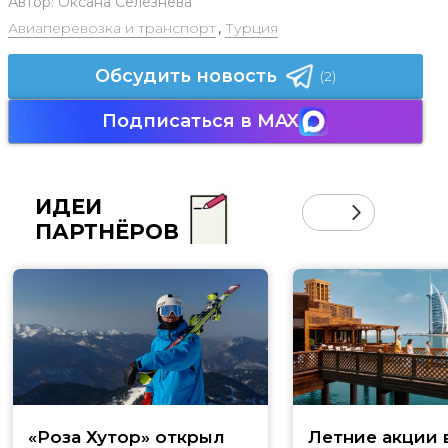
Автор:
Оксана Селезнева
Авиаперевозка и транспорт
,
Турция
Обсудить новость
(2)
Подписаться в MAX
ИДЕИ
ПАРТНЁРОВ
«Роза Хутор» открыл
Летние акции 