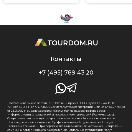
Контакты
+7 (495) 789 43 20
Профессиональный портал TourDom.ru — проект ООО «Служба Банко», ИНН
7717787433, ОГРН 1147746708284. Свидетельство о регистрации СМИ Эл № ФС77-48328
от 23.01.2012 г. выдано Федеральной службой по надзору в сфере связи,
информационных технологий и массовых коммуникаций (Роскомнадзор).
Оперативная информация о туристическом рынке в России и во всем мире.
Новости, рыночная аналитика. Профессиональный туристический форум.
Вебинары, тренинги. При перепечатке материалов или частичном цитировании
ссылка на портал TourDom.ru обязательна. Отдельные публикации могут