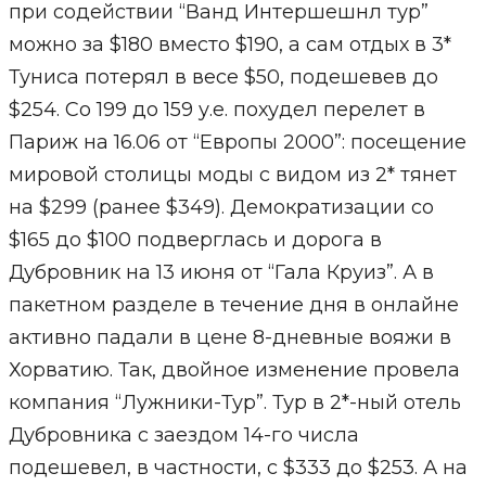
при содействии “Ванд Интершешнл тур”
можно за $180 вместо $190, а сам отдых в 3*
Туниса потерял в весе $50, подешевев до
$254. Cо 199 до 159 у.е. похудел перелет в
Париж на 16.06 от “Европы 2000”: посещение
мировой столицы моды с видом из 2* тянет
на $299 (ранее $349). Демократизации со
$165 до $100 подверглась и дорога в
Дубровник на 13 июня от “Гала Круиз”. А в
пакетном разделе в течение дня в онлайне
активно падали в цене 8-дневные вояжи в
Хорватию. Так, двойное изменение провела
компания “Лужники-Тур”. Тур в 2*-ный отель
Дубровника с заездом 14-го числа
подешевел, в частности, с $333 до $253. А на