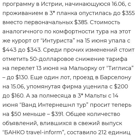
программу в Истрии, начинающуюся 16.06, с
проживанием в 3* планка опустилась до $355
вместо первоначальных $385. Стоимость
аналогичного по комфортности тура на этот
же курорт от “Интуриста” на 15 июня упала с
$443 до $343. Среди прочих изменений стоит
отметить 50-долларовое снижение тарифа
на перелет 13 июня на Мальорку от “Тиглиса”
– до $130. Еще один лот, проезд в Барселону
на 15.06, упомянутая фирма уценила с $200
до $160. А за полмесяца в 3* Мальты с 14
июня “Ванд Интернешнл тур” просит теперь
на $50 меньше – $391. Общее количество
объявлений, влившихся в свежий выпуск
“БАНКО travel-inform”, составило 212 единиц