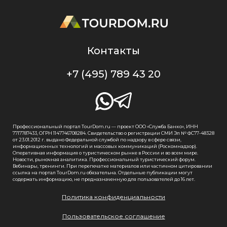
Контакты
+7 (495) 789 43 20
Профессиональный портал TourDom.ru — проект ООО «Служба Банко», ИНН
7717787433, ОГРН 1147746708284. Свидетельство о регистрации СМИ Эл № ФС77-48328
от 23.01.2012 г. выдано Федеральной службой по надзору в сфере связи,
информационных технологий и массовых коммуникаций (Роскомнадзор).
Оперативная информация о туристическом рынке в России и во всем мире.
Новости, рыночная аналитика. Профессиональный туристический форум.
Вебинары, тренинги. При перепечатке материалов или частичном цитировании
ссылка на портал TourDom.ru обязательна. Отдельные публикации могут
содержать информацию, не предназначенную для пользователей до 16 лет.
Политика конфиденциальности
Пользовательское соглашение