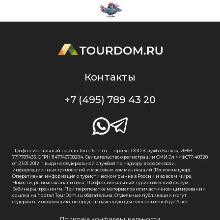
Контакты
+7 (495) 789 43 20
Профессиональный портал TourDom.ru — проект ООО «Служба Банко», ИНН
7717787433, ОГРН 1147746708284. Свидетельство о регистрации СМИ Эл № ФС77-48328
от 23.01.2012 г. выдано Федеральной службой по надзору в сфере связи,
информационных технологий и массовых коммуникаций (Роскомнадзор).
Оперативная информация о туристическом рынке в России и во всем мире.
Новости, рыночная аналитика. Профессиональный туристический форум.
Вебинары, тренинги. При перепечатке материалов или частичном цитировании
ссылка на портал TourDom.ru обязательна. Отдельные публикации могут
содержать информацию, не предназначенную для пользователей до 16 лет.
Политика конфиденциальности