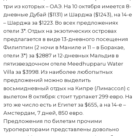
три из которых – ОАЭ. На 10 октября имеется 8-
дневные Дубай ($1131) и Шарджа ($1243), на 14-е
– Шарджа за $1223. Во всех предложениях
отели 3*. Отдых на экзотических островах
предлагается в виде 13-дневного посещения
Филиппин (2 ночи в Маниле и 11 – в Боракае,
отели 3*) за $2887 и 12-дневных Мальдив в
пятизвездочном отеле Meedhupparu Water
Villa за $3998. Из наиболее любопытных
предложений можно выделить
восьмидневный отдых на Кипре (Лимассол) с
вылетом 8 октября: стоит турпакет 299 евро. На
это же число есть и Египет за $655, а на 14-е –
Амстердам, 7 дней, 850 евро.
Предложения по билетам прочими
туроператорами представлены довольно