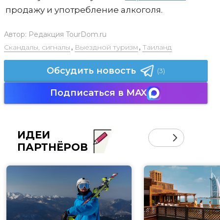
продажу и употребление алкоголя.
Автор:
Редакция TourDom.ru
Скандалы, сигналы
,
Выездной туризм
,
Таиланд
Обсудить новость
(3)
Подписаться в MAX
ИДЕИ
ПАРТНЁРОВ