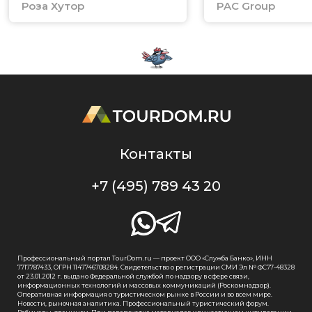
Роза Хутор
PAC Group
Контакты
+7 (495) 789 43 20
Профессиональный портал TourDom.ru — проект ООО «Служба Банко», ИНН
7717787433, ОГРН 1147746708284. Свидетельство о регистрации СМИ Эл № ФС77-48328
от 23.01.2012 г. выдано Федеральной службой по надзору в сфере связи,
информационных технологий и массовых коммуникаций (Роскомнадзор).
Оперативная информация о туристическом рынке в России и во всем мире.
Новости, рыночная аналитика. Профессиональный туристический форум.