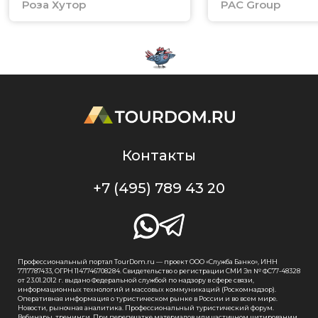
Роза Хутор
PAC Group
Контакты
+7 (495) 789 43 20
Профессиональный портал TourDom.ru — проект ООО «Служба Банко», ИНН
7717787433, ОГРН 1147746708284. Свидетельство о регистрации СМИ Эл № ФС77-48328
от 23.01.2012 г. выдано Федеральной службой по надзору в сфере связи,
информационных технологий и массовых коммуникаций (Роскомнадзор).
Оперативная информация о туристическом рынке в России и во всем мире.
Новости, рыночная аналитика. Профессиональный туристический форум.
Вебинары, тренинги. При перепечатке материалов или частичном цитировании