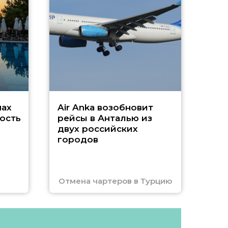
А
г
Чар
нах
Air Anka возобновит
ость
рейсы в Анталью из
двух российских
городов
Отмена чартеров в Турцию