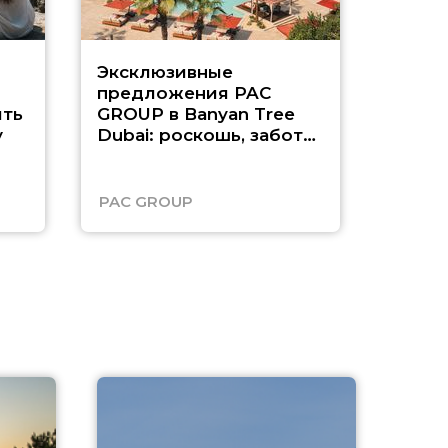
Эксклюзивные
Как п
предложения PAC
насыщ
ть
GROUP в Banyan Tree
Рас-э
у
Dubai: роскошь, забота
о детях и выгода до
45%
PAC GROUP
Русск
A