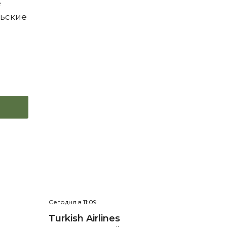
е
льские
Сегодня в 11:09
е
Turkish Airlines