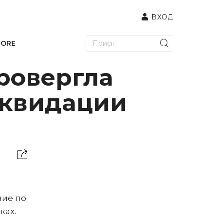
ВХОД
TORE
провергла
иквидации
ние по
ках.