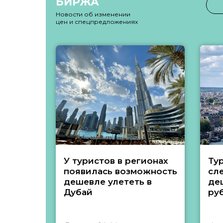
БИРЖА
Новости об изменении
цен и спецпредложениях
У туристов в регионах
Ту
появилась возможность
сл
дешевле улететь в
де
Дубай
ру