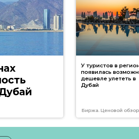
нах
У туристов в регио
появилась возможн
ность
дешевле улететь в
Дубай
 Дубай
Биржа. Ценовой обзор