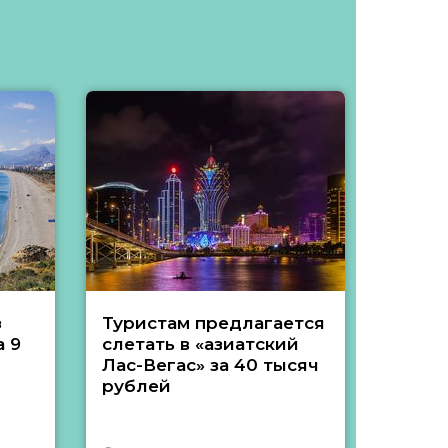
з
Туристам предлагается
Туры 
 9
слетать в «азиатский
подеш
Лас-Вегас» за 40 тысяч
тысяч
рублей