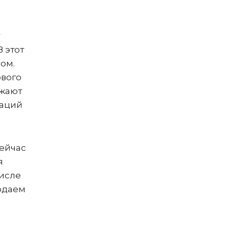
 этот
вом.
ового
лжают
каций
сейчас
я
числе
родаем