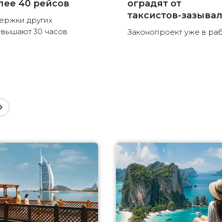
лее 40 рейсов
оградят от
таксистов-зазыва
ержки других
вышают 30 часов
Законопроект уже в ра