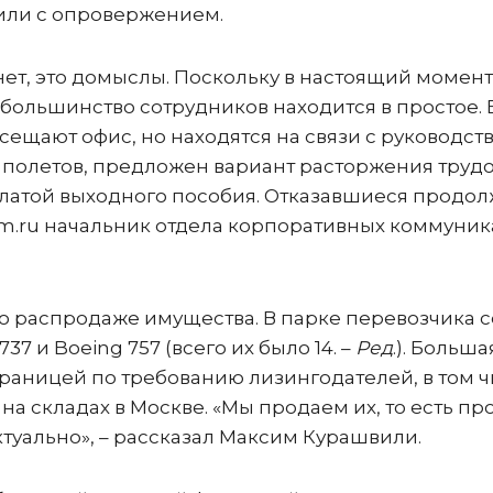
или с опровержением.
ет, это домыслы. Поскольку в настоящий момент
большинство сотрудников находится в простое. В
сещают офис, но находятся на связи с руководст
я полетов, предложен вариант расторжения труд
платой выходного пособия. Отказавшиеся продо
Dom.ru начальник отдела корпоративных коммуни
о распродаже имущества. В парке перевозчика 
37 и Boeing 757 (всего их было 14. –
Ред
.). Больша
границей по требованию лизингодателей, в том 
я на складах в Москве. «Мы продаем их, то есть п
актуально», – рассказал Максим Курашвили.