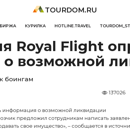
TOURDOM.RU
БИРЖА
КУРИЛКА
HOTLINE.TRAVEL
TOURDOM_S
 Royal Flight о
о возможной л
 к боингам
137026
сь информация о возможной ликвидации
евозчик предложил сотрудникам написать заявле
авать свое имущество», – сообщается в источни