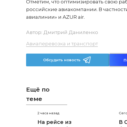
Отметим, что оптимизировать свою ра
российские авиакомпании. В частност
авиалинии» и AZUR air.
Автор:
Дмитрий Даниленко
Авиаперевозка и транспорт
Обсудить новость
П
Ещё по
теме
2 часа назад
Сего
На рейсе из
В 