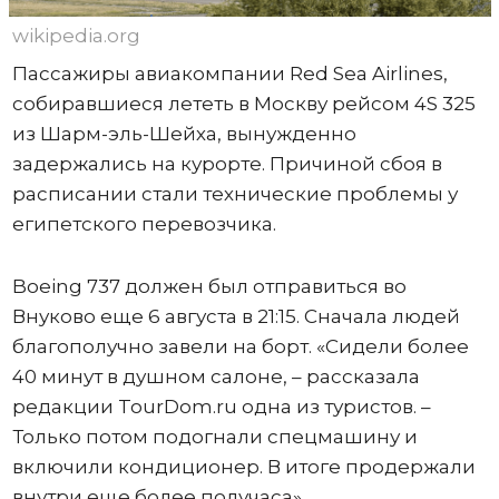
wikipedia.org
Пассажиры авиакомпании Red Sea Airlines,
собиравшиеся лететь в Москву рейсом 4S 325
из Шарм-эль-Шейха, вынужденно
задержались на курорте. Причиной сбоя в
расписании стали технические проблемы у
египетского перевозчика.
Boeing 737 должен был отправиться во
Внуково еще 6 августа в 21:15. Сначала людей
благополучно завели на борт. «Сидели более
40 минут в душном салоне, – рассказала
редакции TourDom.ru одна из туристов. –
Только потом подогнали спецмашину и
включили кондиционер. В итоге продержали
внутри еще более получаса».