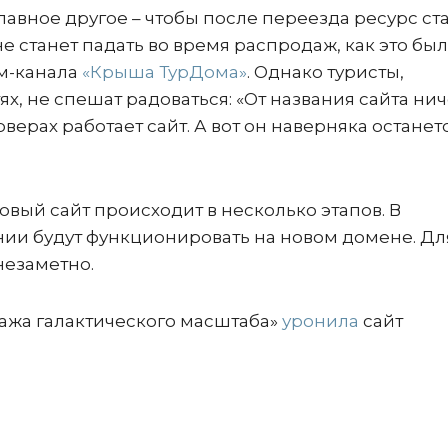
авное другое – чтобы после переезда ресурс ст
не станет падать во время распродаж, как это бы
ам-канала
«Крыша ТурДома»
. Однако туристы,
х, не спешат радоваться: «От названия сайта нич
ерверах работает сайт. А вот он наверняка останет
овый сайт происходит в несколько этапов. В
ии будут функционировать на новом домене. Дл
незаметно.
дажа галактического масштаба»
уронила
сайт