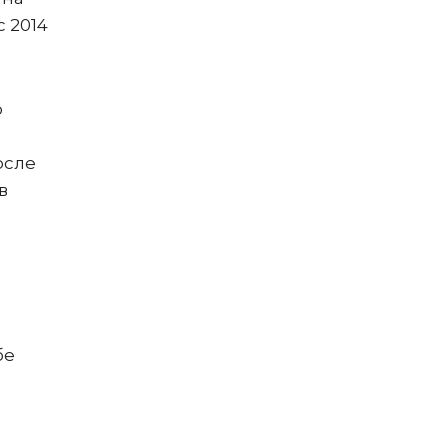
с 2014
о
осле
в
бе