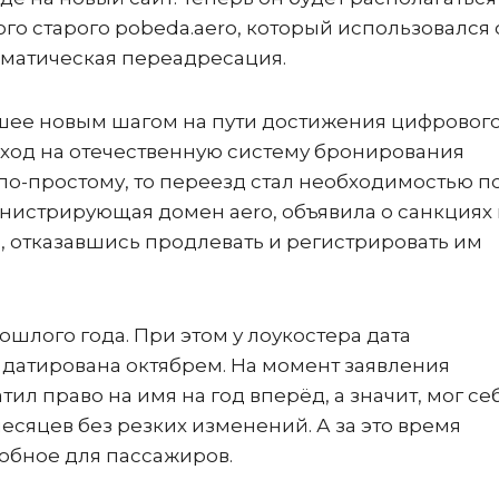
го старого pobeda.aero, который использовался 
томатическая переадресация.
ее новым шагом на пути достижения цифровог
ход на отечественную систему бронирования
ь по-простому, то переезд стал необходимостью п
инистрирующая домен aero, объявила о санкциях 
 отказавшись продлевать и регистрировать им
ошлого года. При этом у лоукостера дата
 датирована октябрем. На момент заявления
ил право на имя на год вперёд, а значит, мог се
есяцев без резких изменений. А за это время
добное для пассажиров.