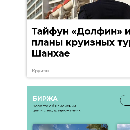
Тайфун «Долфин» 
планы круизных ту
Шанхае
Круизы
БИРЖА
Новости об изменении
цен и спецпредложениях