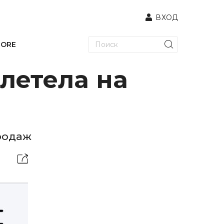
ВХОД
TORE
летела на
продаж