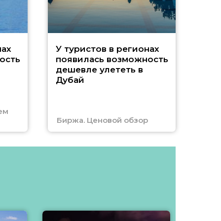
A
нах
У туристов в регионах
ость
появилась возможность
А
дешевле улететь в
Дубай
г
ем
Биржа. Ценовой обзор
Отм