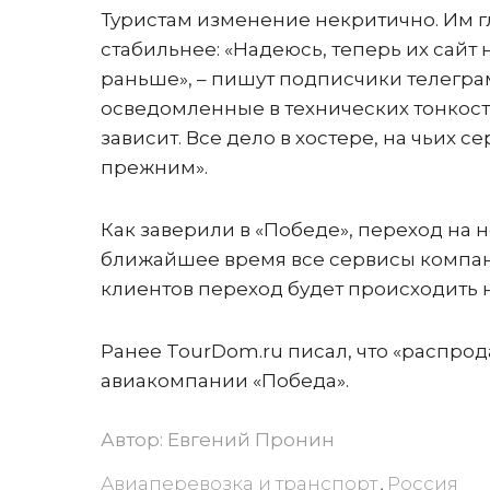
Туристам изменение некритично. Им гл
стабильнее: «Надеюсь, теперь их сайт 
раньше», – пишут подписчики телегр
осведомленные в технических тонкостя
зависит. Все дело в хостере, на чьих с
прежним».
Как заверили в «Победе», переход на н
ближайшее время все сервисы компан
клиентов переход будет происходить 
Ранее TourDom.ru писал, что «распро
авиакомпании «Победа».
Автор:
Евгений Пронин
Авиаперевозка и транспорт
Россия
,