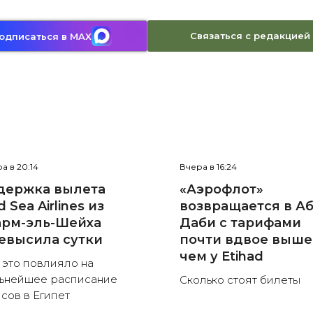
Связаться с редакцией
одписаться в MAX
а в 20:14
Вчера в 16:24
держка вылета
«Аэрофлот»
 Sea Airlines из
возвращается в Аб
рм-эль-Шейха
Даби с тарифами
евысила сутки
почти вдвое выше
чем у Etihad
 это повлияло на
ьнейшее расписание
Сколько стоят билеты
сов в Египет