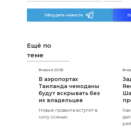
Обсудить новость
П
Ещё по
теме
Вчера в 20:55
Вчер
В аэропортах
За
Таиланда чемоданы
Red
будут вскрывать без
Ша
их владельцев
пр
Новые правила вступят в
Как
силу осенью
дал
рей