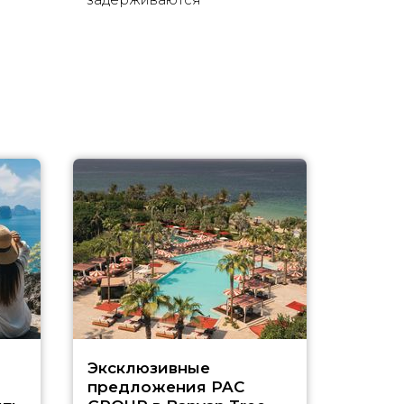
Эксклюзивные
Как п
предложения PAC
насыщ