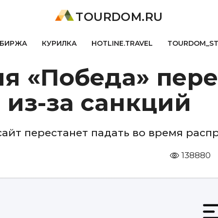
TOURDOM.RU
БИРЖА
КУРИЛКА
HOTLINE.TRAVEL
TOURDOM_S
я «Победа» пере
 из-за санкций
сайт перестанет падать во время рас
138880