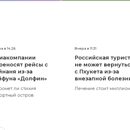
а в 14:26
Вчера в 11:31
иакомпании
Российская турис
реносят рейсы с
не может вернуть
йнаня из-за
с Пхукета из-за
йфуна «Долфин»
внезапной болезн
ронет ли стихия
Лечение стоит миллио
ортный остров