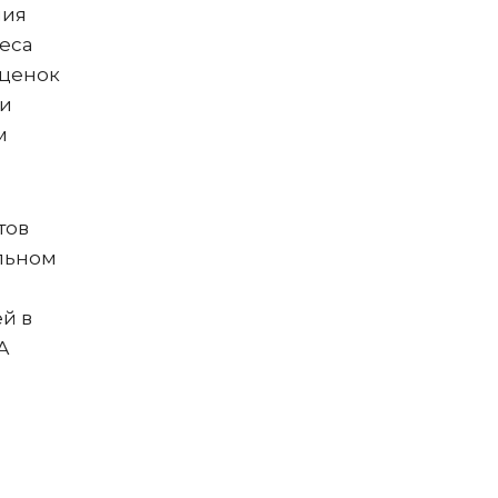
ния
неса
аценок
 и
м
тов
альном
й в
А