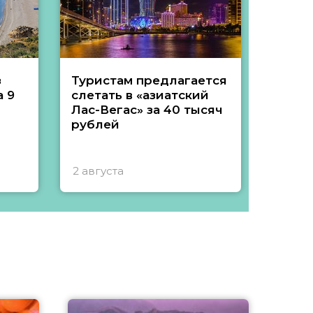
з
Туристам предлагается
Туры 
 9
слетать в «азиатский
подеш
Лас-Вегас» за 40 тысяч
тысяч
рублей
2 августа
1 авгу