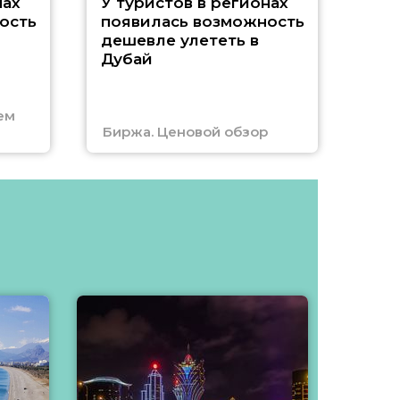
A
нах
У туристов в регионах
ость
появилась возможность
А
дешевле улететь в
Дубай
г
ем
Биржа. Ценовой обзор
Отм