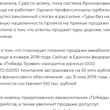
возчика. Судя по всему, пока система бронирова
 еще не работает. Однако профессионалы турбиз
мутил рекламный слоган в рассылке: «Туры без н
 явную нацеленность проекта на прямые продажи
типе о том, что агенты продают туры дороже, че
азнице.
 о том, что планирует помимо продажи авиабиле
еще в январе 2018 года. Сейчас в Едином федер
та «Победа Трэвел» находится юрлицо ООО
 020151. Компания застрахована на 50 млн рубле
финансового обеспечения - до 31 мая 2019 года. 
ности составляет 100 тыс. рублей.
ря новому предложению авиакомпания «Победа»
рейсов, а также увеличит продажи допуслуг.