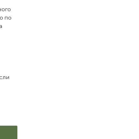
ного
о по
а
если