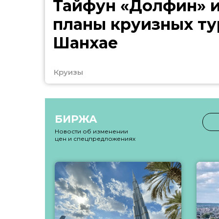
Тайфун «Долфин» 
планы круизных ту
Шанхае
Круизы
БИРЖА
Новости об изменении
цен и спецпредложениях