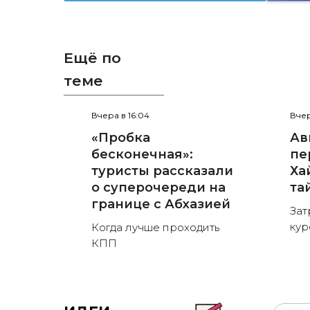
Ещё по
теме
Вчера в 16:04
Вчер
«Пробка
Ав
бесконечная»:
пе
туристы рассказали
Ха
о суперочереди на
та
границе с Абхазией
Зат
кур
Когда лучше проходить
КПП