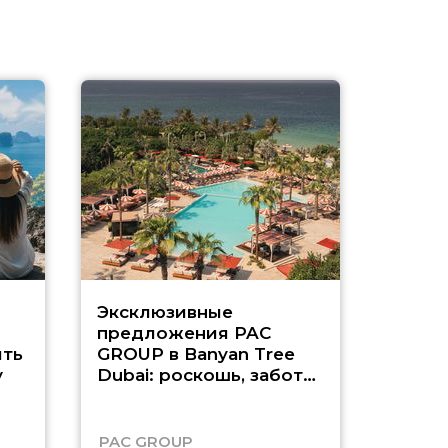
Эксклюзивные
Как п
предложения PAC
насыщ
ть
GROUP в Banyan Tree
Рас-э
у
Dubai: роскошь, забота
о детях и выгода до
45%
PAC GROUP
Русск