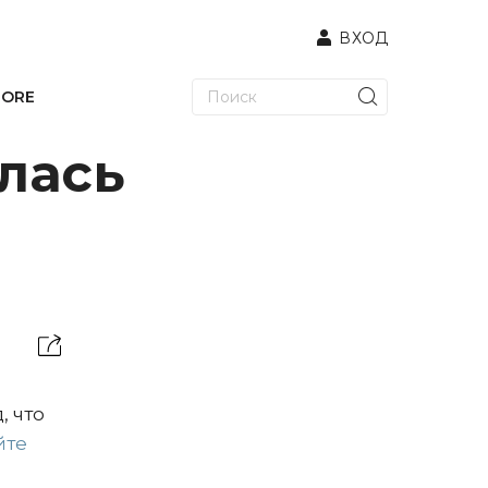
ВХОД
TORE
лась
, что
йте