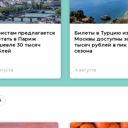
ристам предлагается
Билеты в Турцию и
етать в Париж
Москвы доступны за
шевле 30 тысяч
тысяч рублей в пик
блей
сезона
вгуста
4 августа