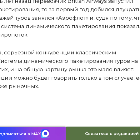
лет назад перевозчик British Airways запустил
кетирования, то за первый год добился двукрат
жей туров занялся «Аэрофлот» и, судя по тому, чт
 система динамического пакетирования показал
жиропоток.
а, серьезной конкуренции классическим
 Системы динамического пакетирования туров на
х, и на общую картину рынка это мало влияет.
ции можно будет говорить только в том случае, 
же рыночных.
Связаться с редакцией
одписаться в MAX