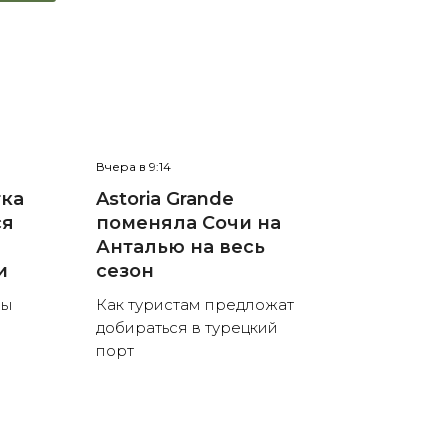
Вчера в 9:14
тка
Astoria Grande
ся
поменяла Сочи на
Анталью на весь
и
сезон
ны
Как туристам предложат
добираться в турецкий
порт