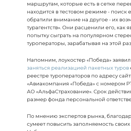
маршрутам, которые есть в сетке пере
находится в тестовом режиме - поиск
обратили внимание на другое - их воз
турагентств». Они расценили его, как
попытку сыграть на популярном стерео
туроператоры, зарабатывая на этой р
Напомним, лоукостер «Победа» заявил
заняться реализацией пакетных туров
реестре туроператоров по адресу сай
«Авиакомпания «Победа» с номером РТО
АО «АльфаСтрахование». Срок действия 
размер фонда персональной ответствен
По мнению экспертов рынка, благода
сумеет повысить заполняемость своих 