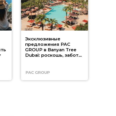
Эксклюзивные
Как п
предложения PAC
насыщ
ть
GROUP в Banyan Tree
Рас-э
у
Dubai: роскошь, забота
о детях и выгода до
45%
PAC GROUP
Русск