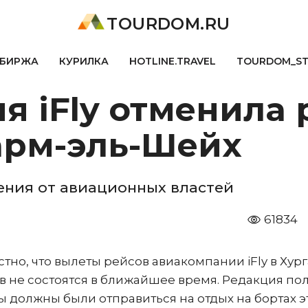
TOURDOM.RU
БИРЖА
КУРИЛКА
HOTLINE.TRAVEL
TOURDOM_S
 iFly отменила 
арм-эль-Шейх
ения от авиационных властей
61834
стно, что вылеты рейсов авиакомпании iFly в Хург
 не состоятся в ближайшее время. Редакция по
 должны были отправиться на отдых на бортах э