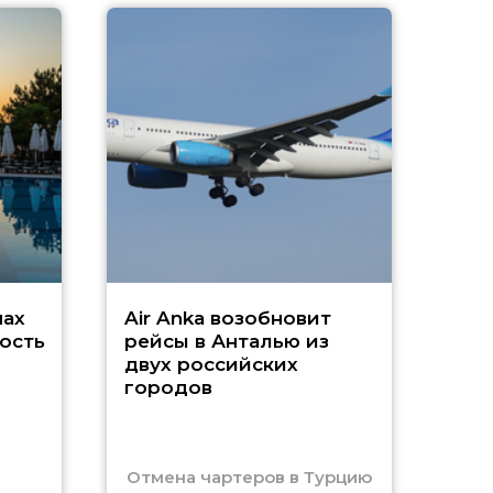
A
А
г
Чар
нах
Air Anka возобновит
ость
рейсы в Анталью из
двух российских
городов
Отмена чартеров в Турцию