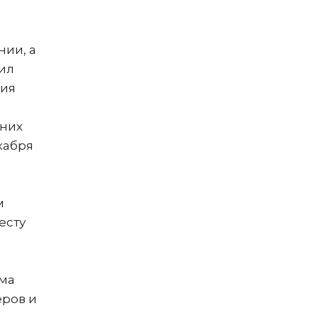
нии, а
ил
ния
нних
кабря
м
есту
мма
ёров и