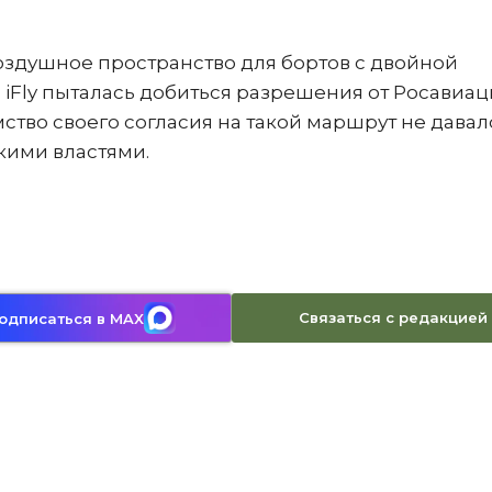
воздушное пространство для бортов с двойной
 iFly пыталась добиться разрешения от Росавиац
тво своего согласия на такой маршрут не давал
кими властями.
Связаться с редакцией
одписаться в MAX