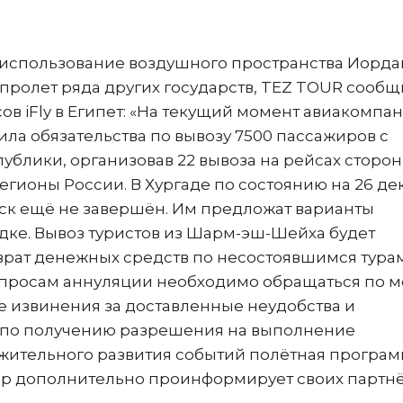
а использование воздушного пространства Иорда
пролет ряда других государств, TEZ TOUR сообщ
в iFly в Египет: «На текущий момент авиакомпа
ла обязательства по вывозу 7500 пассажиров с
ублики, организовав 22 вывоза на рейсах сторо
егионы России. В Хургаде по состоянию на 26 де
уск ещё не завершён. Им предложат варианты
ке. Вывоз туристов из Шарм-эш-Шейха будет
озврат денежных средств по несостоявшимся тура
опросам аннуляции необходимо обращаться по м
 извинения за доставленные неудобства и
по получению разрешения на выполнение
ложительного развития событий полётная програ
тор дополнительно проинформирует своих партн