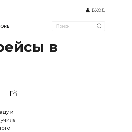
ВХОД
TORE
рейсы в
аду и
лучила
того