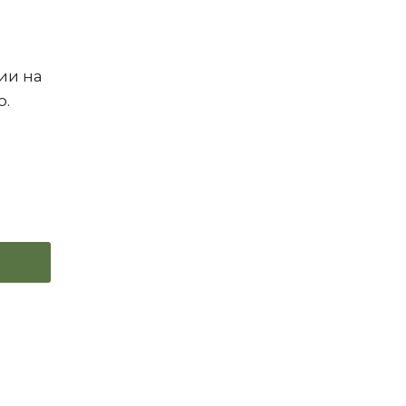
ии на
о.