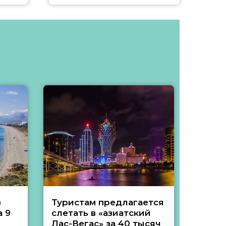
з
Туристам предлагается
Туры 
 9
слетать в «азиатский
подеш
Лас-Вегас» за 40 тысяч
тысяч