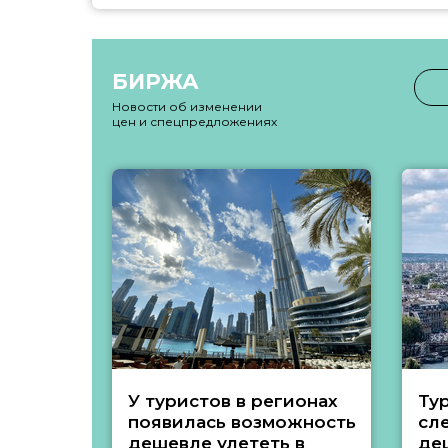
БИРЖА
Новости об изменении
цен и спецпредложениях
У туристов в регионах
Ту
появилась возможность
сл
дешевле улететь в
де