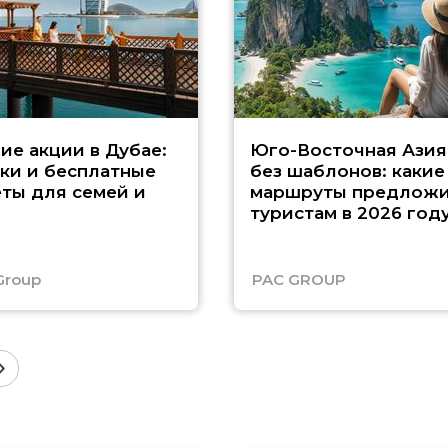
ие акции в Дубае:
Юго-Восточная Азия
ки и бесплатные
без шаблонов: какие
ты для семей и
маршруты предложи
туристам в 2026 год
Group
PAC GROUP