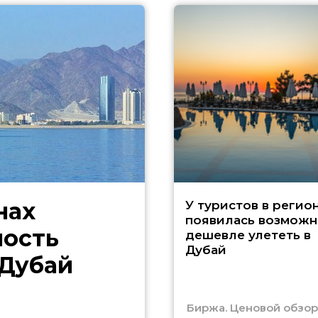
нах
У туристов в регио
появилась возможн
ность
дешевле улететь в
Дубай
 Дубай
Биржа. Ценовой обзор