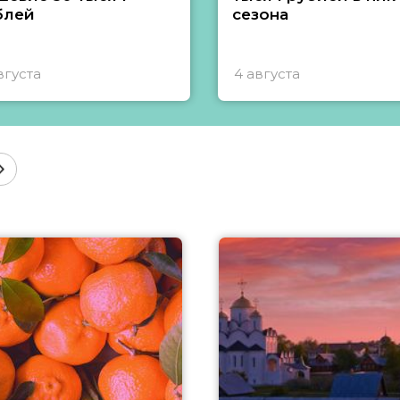
блей
сезона
вгуста
4 августа