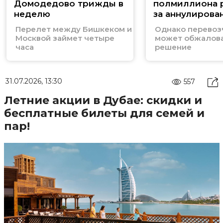
Домодедово трижды в
полмиллиона 
неделю
за аннулирова
билеты в Таил
Перелет между Бишкеком и
Однако перевоз
Москвой займет четыре
может обжалов
часа
решение
31.07.2026, 13:30
557
Летние акции в Дубае: скидки и
бесплатные билеты для семей и
пар!