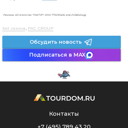
Реклама. АО Агентство "ПАКТУР", ИНН 7732101426, erid: 2VSb5x2xujg
Хит сезона
,
PAC GROUP
Обсудить новость
Подписаться в MAX
Контакты
+7 (495) 789 43 20