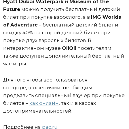
Hyatt Dubai Waterpark
и
Museum of the
Future
можно получить бесплатный детский
билет при покупке взрослого, а в
IMG Worlds
of Adventure
– бесплатный детский билет и
скидку 40% на второй детский билет при
покупке двух взрослых билетов. В
интерактивном музее
OliOli
посетителям
также доступен дополнительный бесплатный
час игры.
Для того чтобы воспользоваться
спецпредложениями, необходимо
предъявить специальный ваучер при покупке
билетов –
как онлайн
, так и в кассах
достопримечательностей.
Подробнее на
pac.ru
.