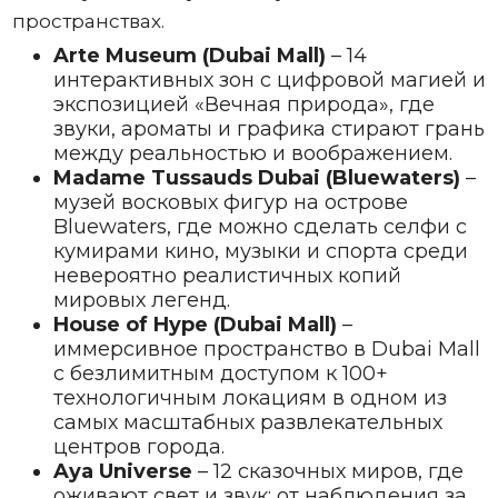
пространствах.
Arte Museum (Dubai Mall)
– 14
интерактивных зон с цифровой магией и
экспозицией «Вечная природа», где
звуки, ароматы и графика стирают грань
между реальностью и воображением.
Madame Tussauds Dubai (Bluewaters)
–
музей восковых фигур на острове
Bluewaters, где можно сделать селфи с
кумирами кино, музыки и спорта среди
невероятно реалистичных копий
мировых легенд.
House of Hype (Dubai Mall)
–
иммерсивное пространство в Dubai Mall
с безлимитным доступом к 100+
технологичным локациям в одном из
самых масштабных развлекательных
центров города.
Aya Universe
– 12 сказочных миров, где
оживают свет и звук: от наблюдения за