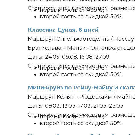
Стоимость при двухместном размеще
первый гость от 499 €;
второй гость со скидкой 50%.
Классика Дуная, 8 дней
Маршрут: Энгельхартсцелль / Пассау – 
Братислава – Мельк – Энгельхартсце
Даты: 24.05, 09.08, 16.08, 27.09
Стоимость при двухместном размеще
первый гость от 1499 €;
второй гость со скидкой 50%.
Мини-круиз по Рейну-Майну и скала
Маршрут: Кёльн – Рюдесхайм / Майнц
Даты: 09.03, 13.03, 17.03, 21.03, 25.03
Стоимость при двухместном размеще
первый гость от 499 €;
второй гость со скидкой 50%.