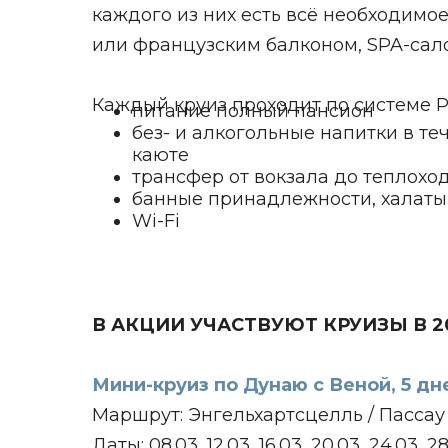
каждого из них есть всё необходимо
или французским балконом, SPA-сало
Каждый круиз проходит по системе Pr
питание полный пансион
без- и алкогольные напитки в те
каюте
трансфер от вокзала до теплоход
банные принадлежности, халаты,
Wi-Fi
В АКЦИИ УЧАСТВУЮТ КРУИЗЫ В 2
Мини-круиз по Дунаю с Веной, 5 дн
Маршрут: Энгельхартсцелль / Пассау 
Даты: 08.03, 12.03, 16.03, 20.03, 24.03, 2