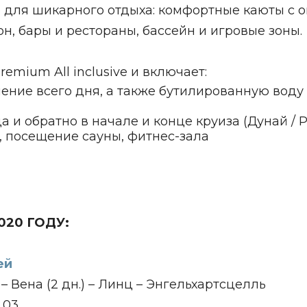
е для шикарного отдыха: комфортные каюты с 
н, бары и рестораны, бассейн и игровые зоны.
emium All inclusive и включает:
чение всего дня, а также бутилированную воду
а и обратно в начале и конце круиза (Дунай / 
 посещение сауны, фитнес-зала
020 ГОДУ:
ей
– Вена (2 дн.) – Линц – Энгельхартсцелль
8.03