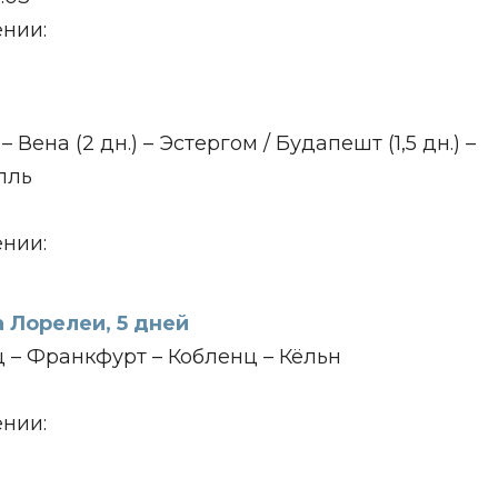
нии:
Вена (2 дн.) – Эстергом / Будапешт (1,5 дн.) –
лль
нии:
 Лорелеи, 5 дней
 – Франкфурт – Кобленц – Кёльн
нии: