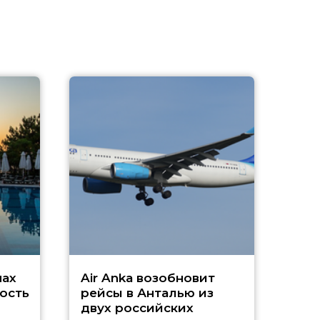
A
А
г
Чар
нах
Air Anka возобновит
ость
рейсы в Анталью из
двух российских