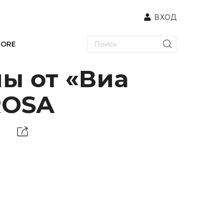
ВХОД
TORE
ны от «Виа
ROSA