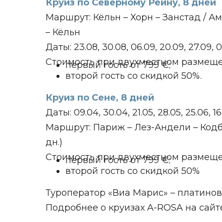
Круиз по Северному Рейну, 8 дней
Маршрут: Кёльн – Хорн – Занстад / А
– Кёльн
Даты: 23.08, 30.08, 06.09, 20.09, 27.09, 04
Стоимость при двухместном размеще
первый гость от 799 €;
второй гость со скидкой 50%.
Круиз по Сене, 8 дней
Даты: 09.04, 30.04, 21.05, 28.05, 25.06, 16
Маршрут: Париж – Лез-Андели – Кодбек-
дн.)
Стоимость при двухместном размеще
первый гость от 799 €;
второй гость со скидкой 50%
Туроператор «Виа Марис» – платинов
Подробнее о круизах A-ROSA на сай