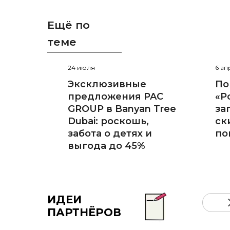
Ещё по
теме
24 июля
6 ап
Эксклюзивные
По
предложения PAC
«Р
GROUP в Banyan Tree
за
Dubai: роскошь,
ск
забота о детях и
по
выгода до 45%
ИДЕИ
ПАРТНЁРОВ