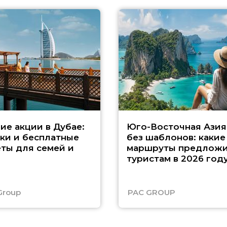
ие акции в Дубае:
Юго-Восточная Азия
ки и бесплатные
без шаблонов: какие
ты для семей и
маршруты предложи
туристам в 2026 год
Group
PAC GROUP