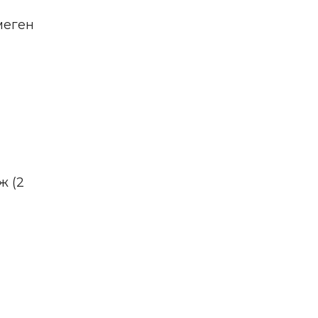
меген
ж (2