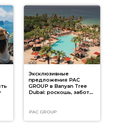
Эксклюзивные
Как п
предложения PAC
насыщ
ть
GROUP в Banyan Tree
Рас-э
у
Dubai: роскошь, забота
о детях и выгода до
45%
PAC GROUP
Русск