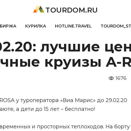
TOURDOM.RU
БИРЖА
КУРИЛКА
HOTLINE.TRAVEL
TOURDOM_S
02.20: лучшие це
ечные круизы A-
1676
ROSA у туроператора «Виа Марис» до 29.02.20
юте, а дети до 15 лет – бесплатно!
временных и просторных теплоходов. На борту