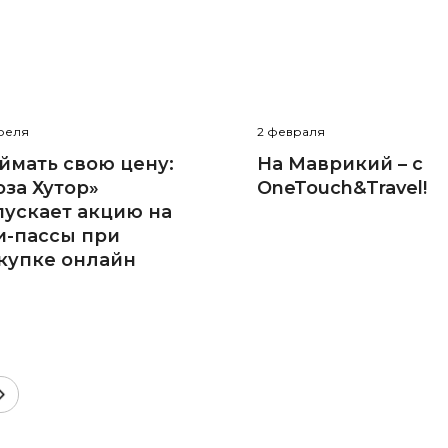
реля
2 февраля
ймать свою цену:
На Маврикий – с
оза Хутор»
OneTouch&Travel!
пускает акцию на
и-пассы при
купке онлайн