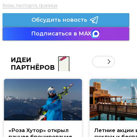
Визы, паспорта, граница
Обсудить новость
Подписаться в MAX
ИДЕИ
ПАРТНЁРОВ
«Роза Хутор» открыл
Летние акции 
раннее бронирование
скидки и бесп