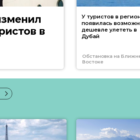
изменил
У туристов в регио
появилась возможн
ристов в
дешевле улететь в
Дубай
Обстановка на Ближн
Востоке