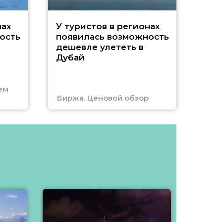
A
нах
У туристов в регионах
ость
появилась возможность
А
дешевле улететь в
Дубай
г
ем
Биржа. Ценовой обзор
Отм