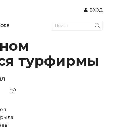
ВХОД
TORE
бном
тся турфирмы
ил
вел
крыла
ев: