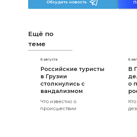
Обсудить новость
П
Ещё по
теме
6 августа
6 ав
Российские туристы
В 
в Грузии
де
столкнулись с
о 
вандализмом
ро
Что известно о
Кто
происшествии
де