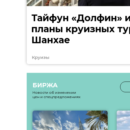
Тайфун «Долфин» 
планы круизных ту
Шанхае
Круизы
БИРЖА
Новости об изменении
цен и спецпредложениях