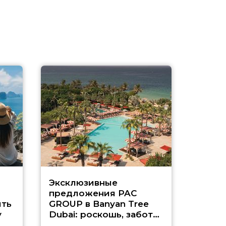
Эксклюзивные
Как п
предложения PAC
насыщ
ть
GROUP в Banyan Tree
Рас-э
у
Dubai: роскошь, забота
о детях и выгода до