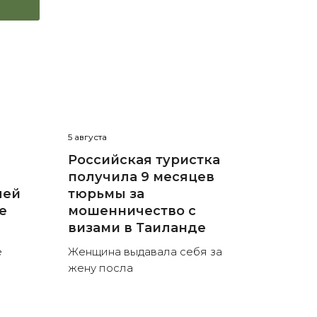
5 августа
Российская туристка
получила 9 месяцев
лей
тюрьмы за
е
мошенничество с
визами в Таиланде
е
Женщина выдавала себя за
жену посла