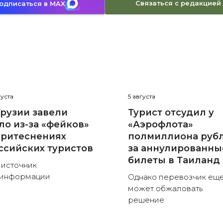
Связаться с редакцией
одписаться в MAX
густа
5 августа
Грузии завели
Турист отсудил у
ло из-за «фейков»
«Аэрофлота»
притеснениях
полмиллиона руб
ссийских туристов
за аннулированны
билеты в Таиланд
 источник
зинформации
Однако перевозчик ещ
может обжаловать
решение