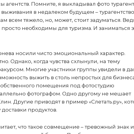
ы агентств. Помните, я выкладывал фото турагент
 выживания в недалеком будущем – турагентство
ам всем тяжело, но, может, стоит задуматься. Вед
 просто необходимы для туризма. И заниматься 
онева носили чисто эмоциональный характер.
о. Однако, когда чувства схлынули, на тему
акурсом. Многие участники группы увидели в д
можность выжить в столь непростых для бизнес
ть собственного помещения под фотостудию
раллельно фотографом. Одно другому не мешает
Елин. Другие приводят в пример «Слетать.ру», ко
 доставки продуктов.
итает, что такое совмещение – тревожный знак 