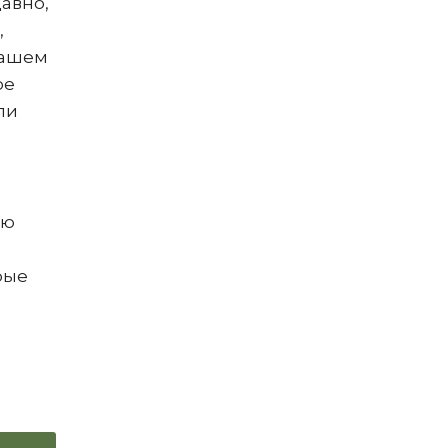
авно,
,
нашем
ое
ли
ию
рые