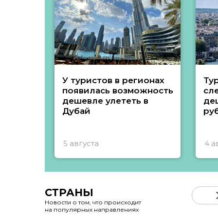
У туристов в регионах
Ту
появилась возможность
сл
дешевле улететь в
де
Дубай
ру
5 августа
4 а
СТРАНЫ
Новости о том, что происходит
на популярных направлениях