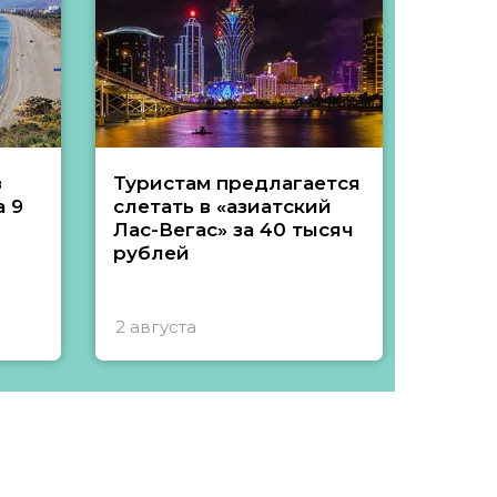
з
Туристам предлагается
Туры 
 9
слетать в «азиатский
подеш
Лас-Вегас» за 40 тысяч
тысяч
рублей
2 августа
1 авгу