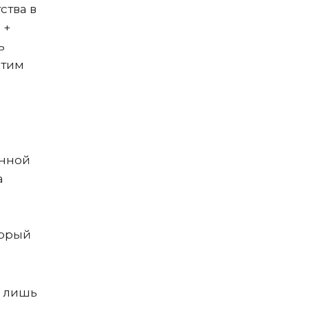
ства в
 +
ь
этим
анной
а
торый
и лишь