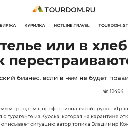
TOURDOM.RU
БИРЖА
КУРИЛКА
HOTLINE.TRAVEL
TOURDOM_S
ателье или в хле
ак перестраиваю
кий бизнес, если в нем не будет прав
12494
аемым трендом в профессиональной группе «Трэ
 о турагенте из Курска, которая на карантине от
к описывает ситуацию автор топика Владимир Кон