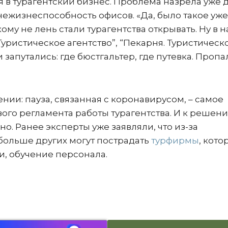
 в турагентский бизнес. Проблема назрела уже д
нежизнеспособность офисов. «Да, было такое уже
ому не лень стали турагентства открывать. Ну в 
Туристическое агентство”, “Пекарня. Туристическ
и запутались: где бюстгальтер, где путевка. Пропа
ии: пауза, связанная с коронавирусом, – самое
ого регламента работы турагентства. И к решен
. Ранее эксперты уже заявляли, что из-за
больше других могут пострадать
турфирмы
, кото
и, обучение персонала.