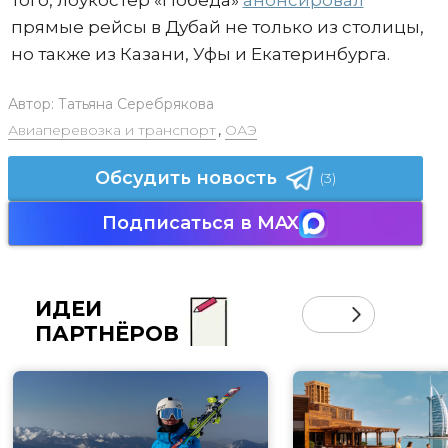
того, лоукостер «Победа»
анонсировал
прямые рейсы в Дубай не только из столицы,
но также из Казани, Уфы и Екатеринбурга.
Автор:
Татьяна Серебрякова
Авиаперевозка и транспорт
,
ОАЭ
Обсудить новость
(3)
Подписаться в MAX
ИДЕИ
ПАРТНЁРОВ