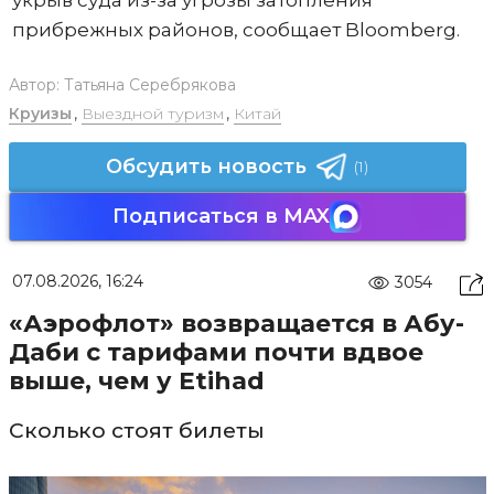
укрыв суда из-за угрозы затопления
прибрежных районов, сообщает Bloomberg.
Автор:
Татьяна Серебрякова
Круизы
,
Выездной туризм
,
Китай
Обсудить новость
(1)
Подписаться в MAX
07.08.2026, 16:24
3054
«Аэрофлот» возвращается в Абу-
Даби с тарифами почти вдвое
выше, чем у Etihad
Сколько стоят билеты