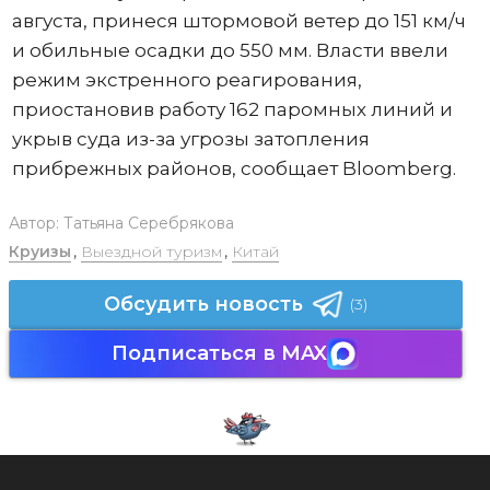
августа, принеся штормовой ветер до 151 км/ч
и обильные осадки до 550 мм. Власти ввели
режим экстренного реагирования,
приостановив работу 162 паромных линий и
укрыв суда из-за угрозы затопления
прибрежных районов, сообщает Bloomberg.
Автор:
Татьяна Серебрякова
Круизы
,
Выездной туризм
,
Китай
Обсудить новость
(3)
Подписаться в MAX