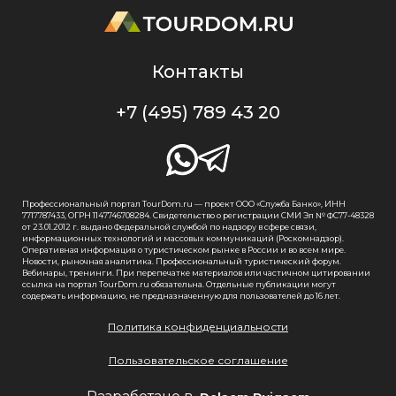
Контакты
+7 (495) 789 43 20
Профессиональный портал TourDom.ru — проект ООО «Служба Банко», ИНН
7717787433, ОГРН 1147746708284. Свидетельство о регистрации СМИ Эл № ФС77-48328
от 23.01.2012 г. выдано Федеральной службой по надзору в сфере связи,
информационных технологий и массовых коммуникаций (Роскомнадзор).
Оперативная информация о туристическом рынке в России и во всем мире.
Новости, рыночная аналитика. Профессиональный туристический форум.
Вебинары, тренинги. При перепечатке материалов или частичном цитировании
ссылка на портал TourDom.ru обязательна. Отдельные публикации могут
содержать информацию, не предназначенную для пользователей до 16 лет.
Политика конфиденциальности
Пользовательское соглашение